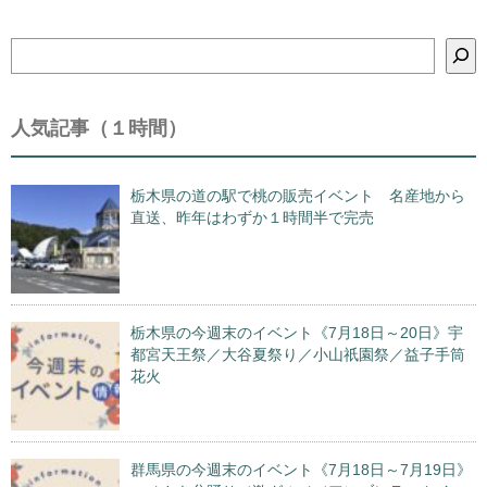
検
索
人気記事（１時間）
栃木県の道の駅で桃の販売イベント 名産地から
直送、昨年はわずか１時間半で完売
栃木県の今週末のイベント《7月18日～20日》宇
都宮天王祭／大谷夏祭り／小山祇園祭／益子手筒
花火
群馬県の今週末のイベント《7月18日～7月19日》