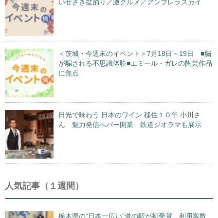
いせさき盆踊り／激グルメ／アンブレラスカイ
＜茨城・今週末のイベント＞7月18日～19日 ■脳
が騙される不思議体験■エミール・ガレの陶芸作品
に焦点
日光で味わう 日本のワイン 移住１０年 小川さ
ん 魅力発信へバー開業 鉄道ジオラマも展示
人気記事（１週間）
栃木県の“日本一広い”道の駅が初受賞 利用客数、