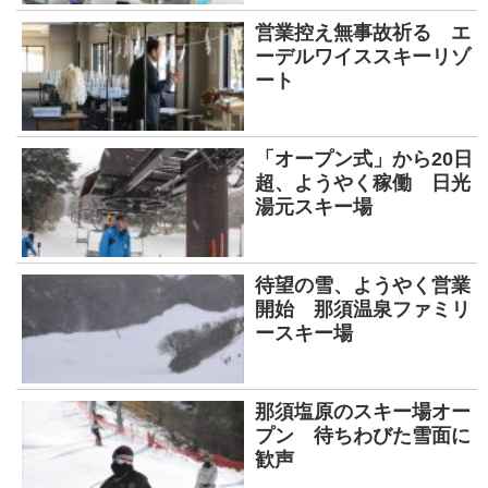
営業控え無事故祈る エ
ーデルワイススキーリゾ
ート
「オープン式」から20日
超、ようやく稼働 日光
湯元スキー場
待望の雪、ようやく営業
開始 那須温泉ファミリ
ースキー場
那須塩原のスキー場オー
プン 待ちわびた雪面に
歓声