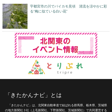
宇都宮市の川でバイカモ見頃 清流を涼やかに彩
る“梅に似ている白い花”
「きたかんナビ」とは
「きたかんナビ」は、北関東自動車道で結ばれる群馬県、栃木県、茨城県
の地方新聞社３社（上毛新聞社、下野新聞社、茨城新聞社）で共同運営する