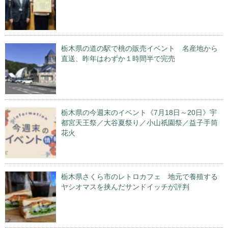
栃木県の道の駅で桃の販売イベント 名産地から
直送、昨年はわずか１時間半で完売
栃木県の今週末のイベント《7月18日～20日》宇
都宮天王祭／大谷夏祭り／小山祇園祭／益子手筒
花火
栃木県さくら市のレトロカフェ 地元で養殖する
ヤシオマスを挟んだサンドイッチが評判