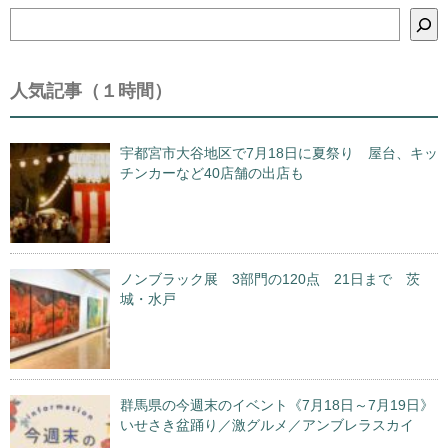
検
索
人気記事（１時間）
宇都宮市大谷地区で7月18日に夏祭り 屋台、キッ
チンカーなど40店舗の出店も
ノンブラック展 3部門の120点 21日まで 茨
城・水戸
群馬県の今週末のイベント《7月18日～7月19日》
いせさき盆踊り／激グルメ／アンブレラスカイ