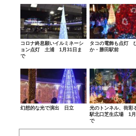
コロナ終息願いイルミネーシ
タコの電飾も点灯 
ョン点灯 土浦 1月31日ま
か・勝田駅前
で
幻想的な光で演出 日立
光のトンネル、街彩
駅北口芝生広場 1月
で