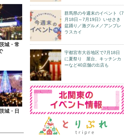
群馬県の今週末のイベント《7
月18日～7月19日》いせさき
盆踊り／激グルメ／アンブレ
ラスカイ
茨城・常
で
宇都宮市大谷地区で7月18日
に夏祭り 屋台、キッチンカ
ーなど40店舗の出店も
茨城・日