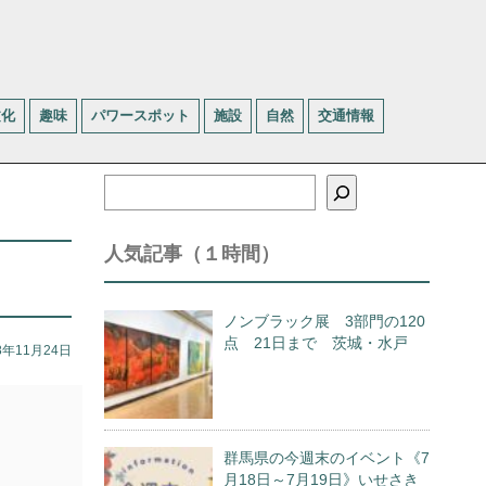
文化
趣味
パワースポット
施設
自然
交通情報
検
索
人気記事（１時間）
ノンブラック展 3部門の120
点 21日まで 茨城・水戸
8年11月24日
群馬県の今週末のイベント《7
月18日～7月19日》いせさき