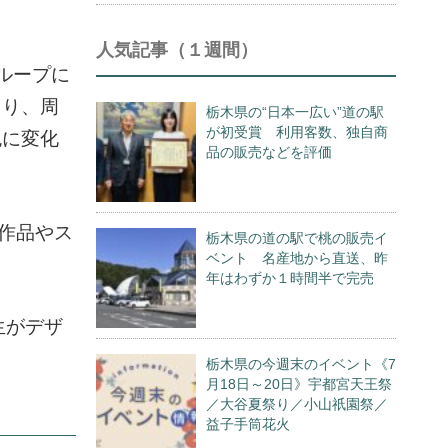
人気記事（１週間）
ループに
まり、周
栃木県の“日本一広い”道の駅
が初受賞 利用客数、独自商
色に変化
品の販売などを評価
作品やス
栃木県の道の駅で桃の販売イ
ベント 名産地から直送、昨
年はわずか１時間半で完売
生がデザ
栃木県の今週末のイベント《7
月18日～20日》宇都宮天王祭
／大谷夏祭り／小山祇園祭／
益子手筒花火