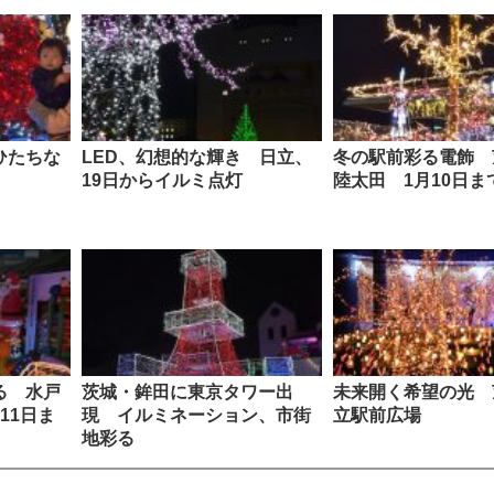
ひたちな
LED、幻想的な輝き 日立、
冬の駅前彩る電飾 
19日からイルミ点灯
陸太田 1月10日ま
る 水戸
茨城・鉾田に東京タワー出
未来開く希望の光 
11日ま
現 イルミネーション、市街
立駅前広場
地彩る