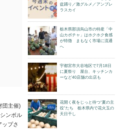
盆踊り／激グルメ／アンブレ
ラスカイ
栃木県那須烏山市の特産「中
山カボチャ」はホクホク食感
が特徴 まもなく市場に流通
へ
宇都宮市大谷地区で7月18日
に夏祭り 屋台、キッチンカ
ーなど40店舗の出店も
花開く夜をじっと待つ“夏の主
団主催)
役”たち 栃木県内で花火玉の
天日干し
のシンボル
アップさ