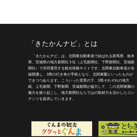
「きたかんナビ」とは
「きたかんナビ」は、北関東自動車道で結ばれる群馬県、栃木
県、茨城県の地方新聞社３社（上毛新聞社、下野新聞社、茨城新
聞社）で共同運営する観光情報サイトです。北関東自動車道が全
線開通し、3県の行き来が手軽となり、北関東圏といったものが
できつつあります。こういった背景の下、3県それぞれの地方
紙、上毛新聞、下野新聞、茨城新聞が協力して、この北関東圏の
魅力を掘り起こし、地方新聞社ならではの取材力を活かしたコン
テンツを提供していきます。