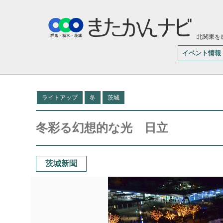
北関東を
イベント情報
ライトアップ
冬
茨城
冬彩る幻想的な光 日立
茨城新聞