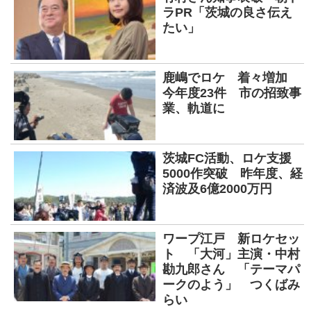
ラPR「茨城の良さ伝え
たい」
鹿嶋でロケ 着々増加
今年度23件 市の招致事
業、軌道に
茨城FC活動、ロケ支援
5000作突破 昨年度、経
済波及6億2000万円
ワープ江戸 新ロケセッ
ト 「大河」主演・中村
勘九郎さん 「テーマパ
ークのよう」 つくばみ
らい