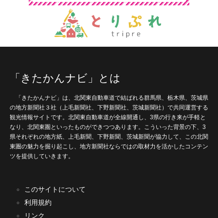
「きたかんナビ」とは
「きたかんナビ」は、北関東自動車道で結ばれる群馬県、栃木県、茨城県
の地方新聞社３社（上毛新聞社、下野新聞社、茨城新聞社）で共同運営する
観光情報サイトです。北関東自動車道が全線開通し、3県の行き来が手軽と
なり、北関東圏といったものができつつあります。こういった背景の下、3
県それぞれの地方紙、上毛新聞、下野新聞、茨城新聞が協力して、この北関
東圏の魅力を掘り起こし、地方新聞社ならではの取材力を活かしたコンテン
ツを提供していきます。
このサイトについて
利用規約
リンク