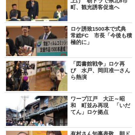
上げ 朝ドラで県北6市
町、観光誘客促進へ
ロケ誘致1500本で式典
常総FC 市長「今後も積
極的に」
「図書館戦争」ロケ再
び 水戸、岡田准一さん
ら熱演
ワープ江戸 大正～昭
和 町並み再現 「いだ
てん」ロケ拠点
有村さん知事表敬 朝ド