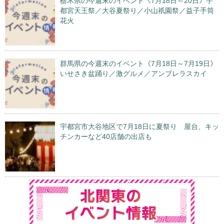
栃木県の今週末のイベント《7月18日～20日》宇
都宮天王祭／大谷夏祭り／小山祇園祭／益子手筒
花火
群馬県の今週末のイベント《7月18日～7月19日》
いせさき盆踊り／激グルメ／アンブレラスカイ
宇都宮市大谷地区で7月18日に夏祭り 屋台、キッ
チンカーなど40店舗の出店も