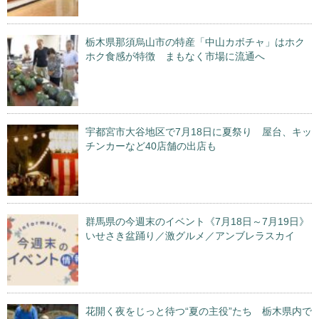
栃木県那須烏山市の特産「中山カボチャ」はホク
ホク食感が特徴 まもなく市場に流通へ
宇都宮市大谷地区で7月18日に夏祭り 屋台、キッ
チンカーなど40店舗の出店も
群馬県の今週末のイベント《7月18日～7月19日》
いせさき盆踊り／激グルメ／アンブレラスカイ
花開く夜をじっと待つ“夏の主役”たち 栃木県内で