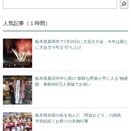
検
索
人気記事（１時間）
栃木県真岡市で7月25日に大花火大会 今年は新た
に大迫力“5号玉”打ち上げ
栃木県鹿沼市中心部の“新鮮な野菜が手に入る”物産
館 来館400万人突破でお祝い
栃木県央部の街を包んだ「阿波おどり」の熱気
半世紀続くお祭りの名物行事