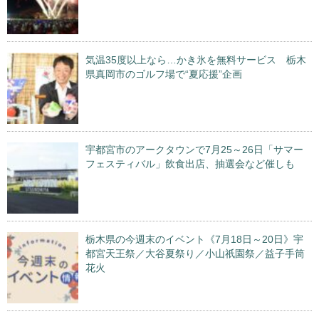
気温35度以上なら…かき氷を無料サービス 栃木
県真岡市のゴルフ場で“夏応援”企画
宇都宮市のアークタウンで7月25～26日「サマー
フェスティバル」飲食出店、抽選会など催しも
栃木県の今週末のイベント《7月18日～20日》宇
都宮天王祭／大谷夏祭り／小山祇園祭／益子手筒
花火