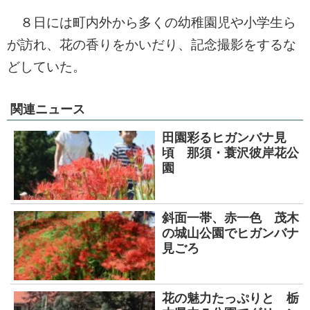
８日には町内外から多くの幼稚園児や小学生ら
が訪れ、花の香りをかいだり、記念撮影をするな
どしていた。
関連ニュース
田園彩るヒガンバナ見
頃 那須・蓑沢彼岸花公
園
斜面一帯、赤一色 茂木
の城山公園でヒガンバナ
見ごろ
花の魅力たっぷりと 栃