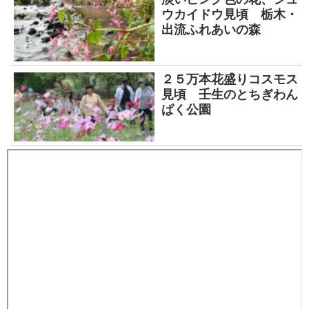
ウカイドウ見頃 栃木・
出流ふれあいの森
２５万本花盛りコスモス
見頃 壬生のとちぎわん
ぱく公園