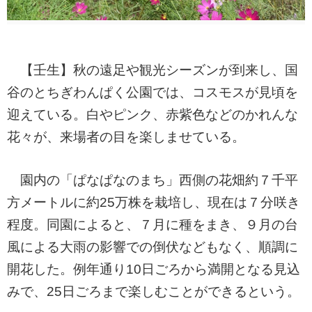
【壬生】秋の遠足や観光シーズンが到来し、国
谷のとちぎわんぱく公園では、コスモスが見頃を
迎えている。白やピンク、赤紫色などのかれんな
花々が、来場者の目を楽しませている。
園内の「ぱなぱなのまち」西側の花畑約７千平
方メートルに約25万株を栽培し、現在は７分咲き
程度。同園によると、７月に種をまき、９月の台
風による大雨の影響での倒伏などもなく、順調に
開花した。例年通り10日ごろから満開となる見込
みで、25日ごろまで楽しむことができるという。