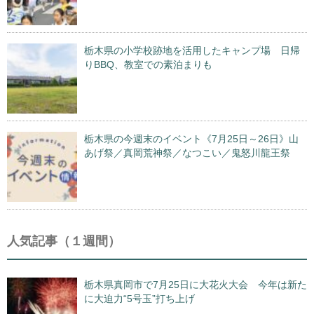
栃木県の小学校跡地を活用したキャンプ場 日帰
りBBQ、教室での素泊まりも
栃木県の今週末のイベント《7月25日～26日》山
あげ祭／真岡荒神祭／なつこい／鬼怒川龍王祭
人気記事（１週間）
栃木県真岡市で7月25日に大花火大会 今年は新た
に大迫力“5号玉”打ち上げ