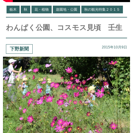
栃木
秋
花・植物
遊園地・公園
秋の観光特集２０１５
わんぱく公園、コスモス見頃 壬生
2015年10月9日
下野新聞