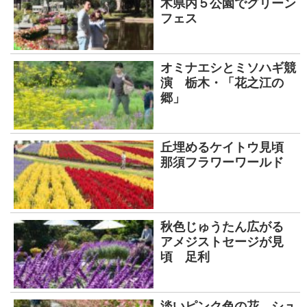
木県内５公園でグリーン
フェス
オミナエシとミソハギ競
演 栃木・「花之江の
郷」
丘埋めるケイトウ見頃
那須フラワーワールド
秋色じゅうたん広がる
アメジストセージが見
頃 足利
淡いピンク色の花、シュ