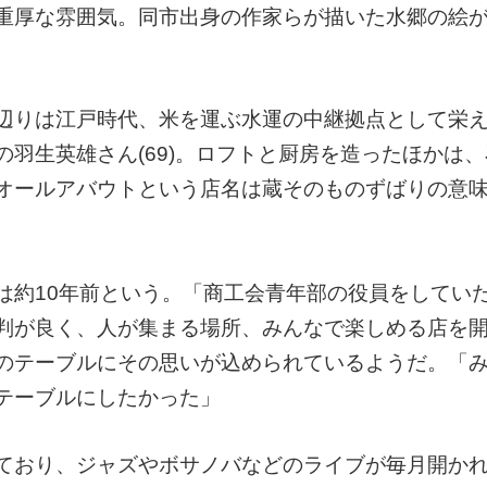
重厚な雰囲気。同市出身の作家らが描いた水郷の絵
辺りは江戸時代、米を運ぶ水運の中継拠点として栄
羽生英雄さん(69)。ロフトと厨房を造ったほかは
オールアバウトという店名は蔵そのものずばりの意
は約10年前という。「商工会青年部の役員をしてい
判が良く、人が集まる場所、みんなで楽しめる店を
のテーブルにその思いが込められているようだ。「
テーブルにしたかった」
ており、ジャズやボサノバなどのライブが毎月開か