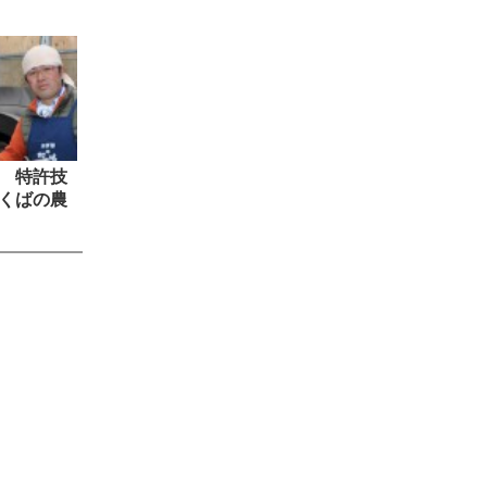
 特許技
くばの農