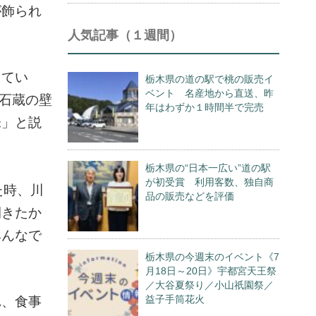
が飾られ
人気記事（１週間）
えてい
栃木県の道の駅で桃の販売イ
ベント 名産地から直送、昨
、石蔵の壁
年はわずか１時間半で完売
味」と説
栃木県の“日本一広い”道の駅
が初受賞 利用客数、独自商
た時、川
品の販売などを評価
開きたか
みんなで
栃木県の今週末のイベント《7
月18日～20日》宇都宮天王祭
／大谷夏祭り／小山祇園祭／
益子手筒花火
れ、食事