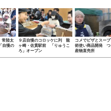
 常陸太
９店自慢のコロッケに列 龍
コメでピザとスープ
「自慢の
ヶ崎・佐貫駅前 「りゅうこ
術使い商品開発 つ
ろ」オープン
産物直売所