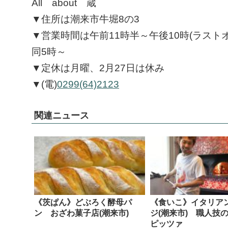
All about 蔵
▼住所は潮来市牛堀8の3
▼営業時間は午前11時半～午後10時(ラスト
同5時～
▼定休は月曜、2月27日は休み
▼(電)
0299(64)2123
関連ニュース
《茨ぱん》どぶろく酵母パ
《食いこ》イタリア
ン おざわ菓子店(潮来市)
ジ(潮来市) 職人技
ピッツァ