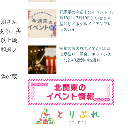
群馬県の今週末のイベント《7
月18日～7月19日》いせさき
英朗さん
盆踊り／激グルメ／アンブレ
ラスカイ
がある、美
れ以上焼
宇都宮市大谷地区で7月18日
の和風ソ
に夏祭り 屋台、キッチンカ
ーなど40店舗の出店も
舗隣の蔵