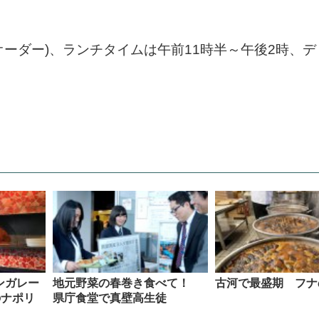
オーダー)、ランチタイムは午前11時半～午後2時、
ンガレー
地元野菜の春巻き食べて！
古河で最盛期 フナ
のナポリ
県庁食堂で真壁高生徒