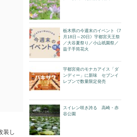
栃木県の今週末のイベント《7
月18日～20日》宇都宮天王祭
／大谷夏祭り／小山祇園祭／
益子手筒花火
宇都宮発のモナカアイス「ダ
ンディー」に新味 セブンイ
レブンで数量限定発売
スイレン咲き誇る 高崎・赤
谷公園
改装し