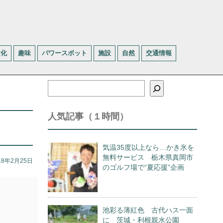
文化
趣味
パワースポット
施設
自然
交通情報
検
索
人気記事（１時間）
気温35度以上なら…かき氷を
無料サービス 栃木県真岡市
18年2月25日
のゴルフ場で“夏応援”企画
池彩る薄紅色 古代ハス一面
に 茨城・利根親水公園