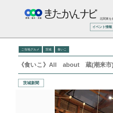
北関東を
イベント情報
ご当地グルメ
茨城
食いこ
《食いこ》All about 蔵(潮
茨城新聞