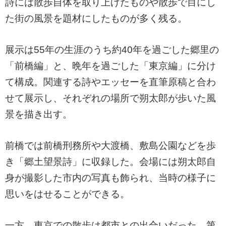
詩には散歩自体を取り上げたものや散歩で目にし
た街の風景を題材にしたものが多く残る。
展示は55年の生涯のうち約40年を過ごした郷里の
「前橋編」と、晩年を過ごした「東京編」に分け
て構成。関連する詩やエッセーを直筆原稿と合わ
せて展示し、それぞれの場所で朔太郎が歩いた風
景を描き出す。
前橋では前橋刑務所や大渡橋、敷島公園などを歩
き「郷土望景詩」に収録した。会場には朔太郎自
身が撮影した市内の写真も飾られ、当時の様子に
思いをはせることができる。
一方、東京での散歩は都市との出合いだった。第