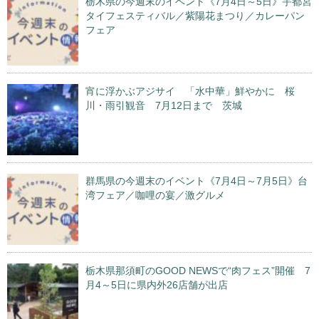
栃木県の今週末のイベント《7月4日～5日》宇都宮
タイフェスティバル／紫陽花まつり／カレーパン
フェア
宵に浮かぶアジサイ 「水中華」鮮やかに 桜
川・雨引観音 7月12日まで 茨城
群馬県の今週末のイベント《7月4日～7月5日》台
湾フェア／咖哩の宴／激グルメ
栃木県那須町のGOOD NEWSで“肉フェス”開催 7
月4～5日に県内外26店舗が出店