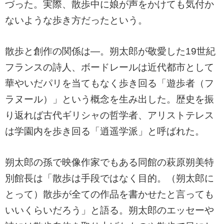
づった。実際、散歩中に娘が声をかけても気付か
ないような歩き方だったという。
散歩と創作の関係は―。朔太郎が敬愛した19世紀
フランスの詩人、ボードレールは近代都市として
華やいだパリを当てもなく歩き回る「遊歩者（フ
ラヌール）」という概念を生み出した。歴史を振
り返れば古代ギリシャの哲学者、アリストテレス
は学園内を歩き回る「逍遥学派」と呼ばれた。
朔太郎の孫で映像作家でもある同館の萩原朔美特
別館長は「散歩は手段ではなく目的。（朔太郎に
とって）散歩が全ての作品を書かせたと言っても
いいくらいだろう」と語る。朔太郎のエッセーや