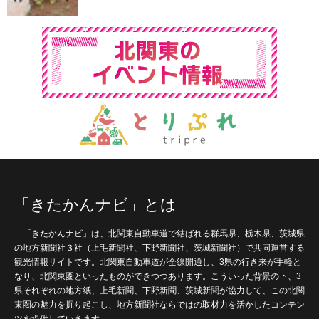
「きたかんナビ」とは
「きたかんナビ」は、北関東自動車道で結ばれる群馬県、栃木県、茨城県
の地方新聞社３社（上毛新聞社、下野新聞社、茨城新聞社）で共同運営する
観光情報サイトです。北関東自動車道が全線開通し、3県の行き来が手軽と
なり、北関東圏といったものができつつあります。こういった背景の下、3
県それぞれの地方紙、上毛新聞、下野新聞、茨城新聞が協力して、この北関
東圏の魅力を掘り起こし、地方新聞社ならではの取材力を活かしたコンテン