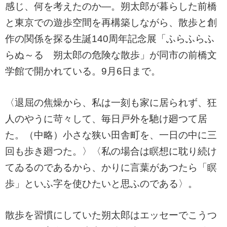
感じ、何を考えたのか―。朔太郎が暮らした前橋
と東京での遊歩空間を再構築しながら、散歩と創
作の関係を探る生誕140周年記念展「ふらふらふ
らぬ～る 朔太郎の危険な散歩」が同市の前橋文
学館で開かれている。9月6日まで。
〈退屈の焦燥から、私は一刻も家に居られず、狂
人のやうに苛々して、毎日戸外を馳け廻つて居
た。（中略）小さな狭い田舎町を、一日の中に三
回も歩き廻つた。〉〈私の場合は瞑想に耽り続け
てゐるのであるから、かりに言葉があつたら「瞑
歩」といふ字を使ひたいと思ふのである〉。
散歩を習慣にしていた朔太郎はエッセーでこうつ