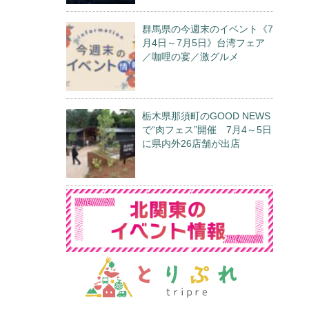
群馬県の今週末のイベント《7
月4日～7月5日》台湾フェア
／咖哩の宴／激グルメ
栃木県那須町のGOOD NEWS
で“肉フェス”開催 7月4～5日
に県内外26店舗が出店