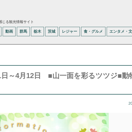
感じる観光情報サイト
動画
群馬
栃木
茨城
レジャー
食・グルメ
エンタメ・
1日～4月12日 ■山一面を彩るツツジ■動
2