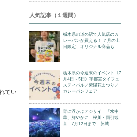
人気記事（１週間）
栃木県の道の駅で人気店のカ
レーパンが買える！ ７月の土
日限定、オリジナル商品も
栃木県の今週末のイベント《7
月4日～5日》宇都宮タイフェ
スティバル／紫陽花まつり／
られてい
カレーパンフェア
宵に浮かぶアジサイ 「水中
華」鮮やかに 桜川・雨引観
音 7月12日まで 茨城