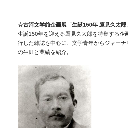
☆古河文学館企画展「生誕150年 鷹見久太
生誕150年を迎える鷹見久太郎を特集する
行した雑誌を中心に、文学青年からジャーナ
の生涯と業績を紹介。