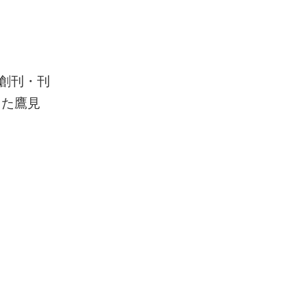
創刊・刊
した鷹見