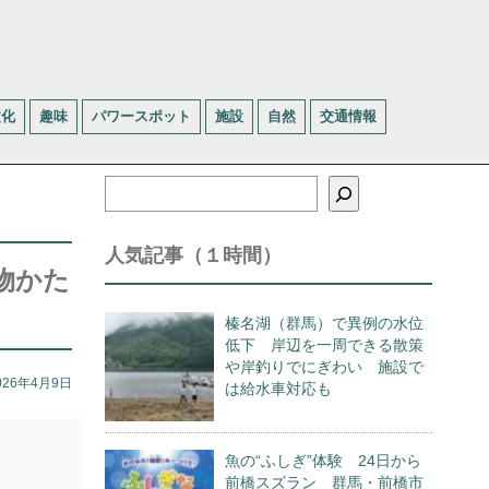
文化
趣味
パワースポット
施設
自然
交通情報
検
索
人気記事（１時間）
物かた
榛名湖（群馬）で異例の水位
低下 岸辺を一周できる散策
や岸釣りでにぎわい 施設で
026年4月9日
は給水車対応も
魚の“ふしぎ”体験 24日から
前橋スズラン 群馬・前橋市