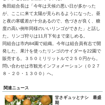
角田組合長は「今年は天候の悪い日が多かった
が、ここに来て太陽が見られるようになった。昼
と夜の寒暖差が十分あるので、色づきが良く、糖
度の高い例年同様のいいリンゴができた」と話し
た。リンゴ狩りは11月下旬まで楽しめる。
同組合は市内84園で組織。今年は組合員有志で開
発した、果汁を使ったリンゴのサイダーを22園で
販売する。３５０ミリリットルで２５０円から。
問い合わせは市観光インフォメーション（０２７
８・２０・１３００）へ。
関連ニュース
甘さギュッとナシ 最盛
期