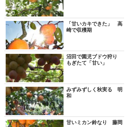
「甘いカキできた」 高
崎で収穫期
沼田で園児ブドウ狩り
もぎたて「甘い」
みずみずしく秋実る 明
和
甘いミカン鈴なり 藤岡