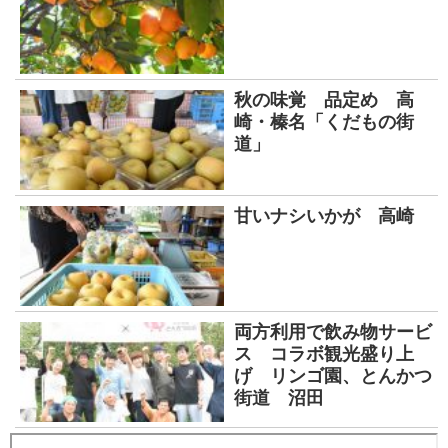
秋の味覚 品定め 高
崎・榛名「くだもの街
道」
甘いナシいかが 高崎
両方利用で飲み物サービ
ス コラボ観光盛り上
げ リンゴ園、とんかつ
街道 沼田