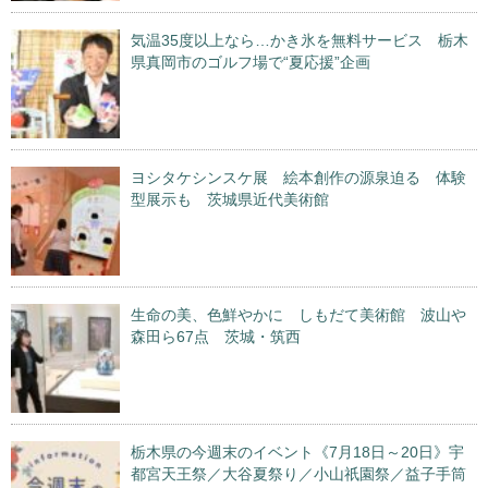
気温35度以上なら…かき氷を無料サービス 栃木
県真岡市のゴルフ場で“夏応援”企画
ヨシタケシンスケ展 絵本創作の源泉迫る 体験
型展示も 茨城県近代美術館
生命の美、色鮮やかに しもだて美術館 波山や
森田ら67点 茨城・筑西
栃木県の今週末のイベント《7月18日～20日》宇
都宮天王祭／大谷夏祭り／小山祇園祭／益子手筒