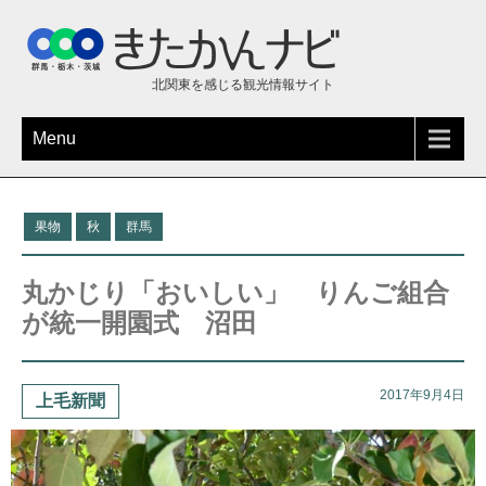
北関東を感じる観光情報サイト
Menu
果物
秋
群馬
丸かじり「おいしい」 りんご組合
が統一開園式 沼田
2017年9月4日
上毛新聞