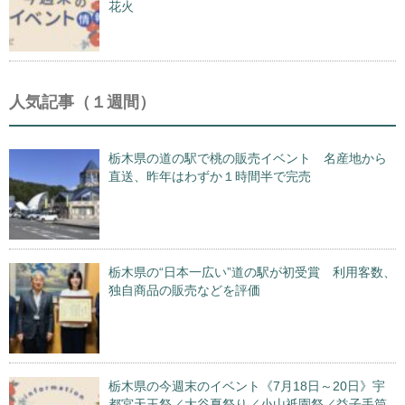
花火
人気記事（１週間）
栃木県の道の駅で桃の販売イベント 名産地から
直送、昨年はわずか１時間半で完売
栃木県の“日本一広い”道の駅が初受賞 利用客数、
独自商品の販売などを評価
栃木県の今週末のイベント《7月18日～20日》宇
都宮天王祭／大谷夏祭り／小山祇園祭／益子手筒