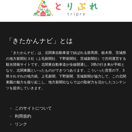
「きたかんナビ」とは
「きたかんナビ」は、北関東自動車道で結ばれる群馬県、栃木県、茨城県
の地方新聞社３社（上毛新聞社、下野新聞社、茨城新聞社）で共同運営する
観光情報サイトです。北関東自動車道が全線開通し、3県の行き来が手軽と
なり、北関東圏といったものができつつあります。こういった背景の下、3
県それぞれの地方紙、上毛新聞、下野新聞、茨城新聞が協力して、この北関
東圏の魅力を掘り起こし、地方新聞社ならではの取材力を活かしたコンテン
ツを提供していきます。
このサイトについて
利用規約
リンク