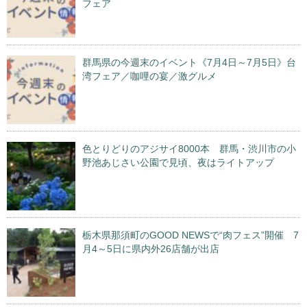
フェア
群馬県の今週末のイベント《7月4日～7月5日》台
湾フェア／咖哩の宴／激グルメ
色とりどりのアジサイ8000本 群馬・渋川市の小
野池あじさい公園で見頃、夜はライトアップ
栃木県那須町のGOOD NEWSで“肉フェス”開催 7
月4～5日に県内外26店舗が出店