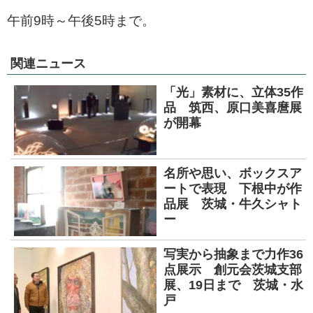
午前9時～午後5時まで。
関連ニュース
「光」素材に、立体35作
品 筑西、原口美喜麿展
が開幕
名所や思い、ボックスア
ートで表現 下根中が作
品展 茨城・牛久シャト
ー
写実から抽象まで力作36
点展示 創元会茨城支部
展、19日まで 茨城・水
戸