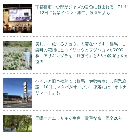
宇都宮市中心部がジャズの音色に包まれる 7月11
～12日に音楽イベント集中、飲食出店も
美しい「旅するチョウ」も滞在中です 群馬・甘
楽町の花畑にヒヨドリソウとフジバカマが2000
株 アサギマダラを「呼ぼう」と3人の飯塚さんが
協力
ベイシア旧本社跡地（群馬・伊勢崎市）に商業施
設 16日にスタバがオープン 来春には「オトナ
リマート」も
国蝶オオムラサキが生息 貴重な森 保全28年