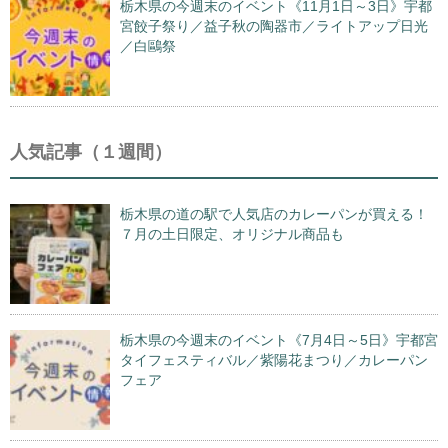
栃木県の今週末のイベント《11月1日～3日》宇都
宮餃子祭り／益子秋の陶器市／ライトアップ日光
／白鷗祭
人気記事（１週間）
栃木県の道の駅で人気店のカレーパンが買える！
７月の土日限定、オリジナル商品も
栃木県の今週末のイベント《7月4日～5日》宇都宮
タイフェスティバル／紫陽花まつり／カレーパン
フェア