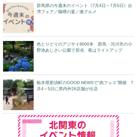
群馬県の今週末のイベント《7月4日～7月5日》台
湾フェア／咖哩の宴／激グルメ
色とりどりのアジサイ8000本 群馬・渋川市の小
野池あじさい公園で見頃、夜はライトアップ
栃木県那須町のGOOD NEWSで“肉フェス”開催 7
月4～5日に県内外26店舗が出店