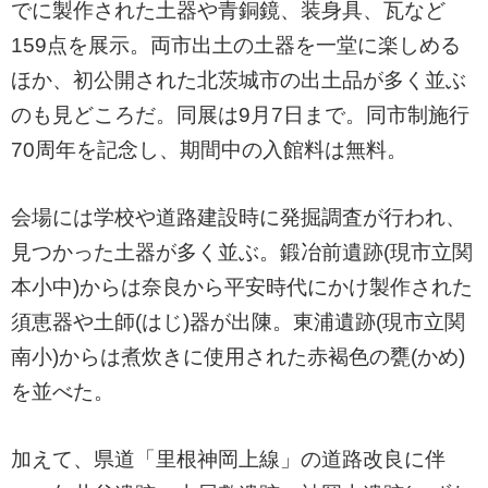
でに製作された土器や青銅鏡、装身具、瓦など
159点を展示。両市出土の土器を一堂に楽しめる
ほか、初公開された北茨城市の出土品が多く並ぶ
のも見どころだ。同展は9月7日まで。同市制施行
70周年を記念し、期間中の入館料は無料。
会場には学校や道路建設時に発掘調査が行われ、
見つかった土器が多く並ぶ。鍛冶前遺跡(現市立関
本小中)からは奈良から平安時代にかけ製作された
須恵器や土師(はじ)器が出陳。東浦遺跡(現市立関
南小)からは煮炊きに使用された赤褐色の甕(かめ)
を並べた。
加えて、県道「里根神岡上線」の道路改良に伴