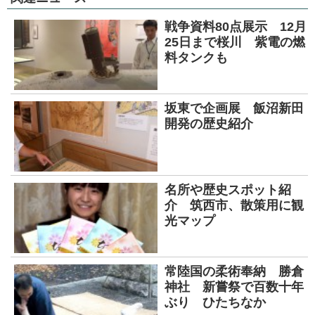
戦争資料80点展示 12月
25日まで桜川 紫電の燃
料タンクも
坂東で企画展 飯沼新田
開発の歴史紹介
名所や歴史スポット紹
介 筑西市、散策用に観
光マップ
常陸国の柔術奉納 勝倉
神社 新嘗祭で百数十年
ぶり ひたちなか