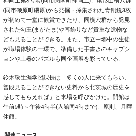
神岡上第3号墳(同市関南町神岡上)、尾形山横穴群
(同市磯原町磯原)から発掘・採集された青銅鏡3枚
が初めて一堂に観賞できたり、同横穴群から発見
された勾玉(まがたま)や耳飾りなど貴重な遺物な
ども見ることができる。また、市立中郷中の生徒
が職場体験の一環で、準備した手書きのキャプシ
ョンや土器のパズルも同企画展を彩っている。
鈴木聡生涯学習課長は「多くの人に来てもらい、
普段見ることができない史料から北茨城の歴史を
感じてもらえれば」と来場を呼びかけた。開館は
午前9時～午後4時半(入館同4時まで)。原則、月曜
休館。
関連ニュース