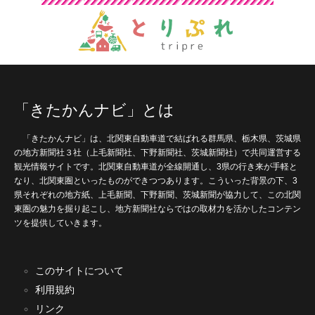
「きたかんナビ」とは
「きたかんナビ」は、北関東自動車道で結ばれる群馬県、栃木県、茨城県
の地方新聞社３社（上毛新聞社、下野新聞社、茨城新聞社）で共同運営する
観光情報サイトです。北関東自動車道が全線開通し、3県の行き来が手軽と
なり、北関東圏といったものができつつあります。こういった背景の下、3
県それぞれの地方紙、上毛新聞、下野新聞、茨城新聞が協力して、この北関
東圏の魅力を掘り起こし、地方新聞社ならではの取材力を活かしたコンテン
ツを提供していきます。
このサイトについて
利用規約
リンク