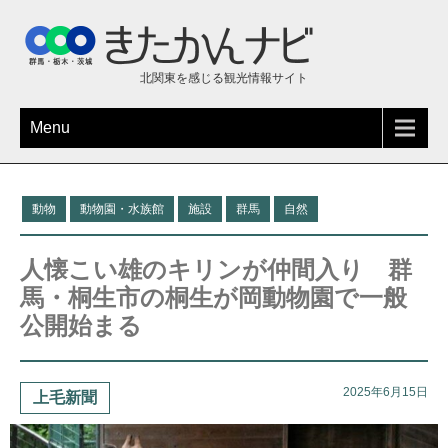
北関東を感じる観光情報サイト
Menu
動物
動物園・水族館
施設
群馬
自然
人懐こい雄のキリンが仲間入り 群
馬・桐生市の桐生が岡動物園で一般
公開始まる
2025年6月15日
上毛新聞