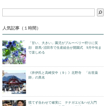
検
索
人気記事（１時間）
「甘い、大きい」園児がブルーベリー狩りに笑
顔 群馬･沼田市で生産組合が開園式 9月中旬ま
で楽しめる
《井伊氏と高崎安中（９）》北野寺 「出世薬
師」の異名
慌てず合わせて確実に テナガエビ&ハゼ入門