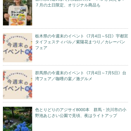
７月の土日限定、オリジナル商品も
栃木県の今週末のイベント《7月4日～5日》宇都宮
タイフェスティバル／紫陽花まつり／カレーパン
フェア
群馬県の今週末のイベント《7月4日～7月5日》台
湾フェア／咖哩の宴／激グルメ
色とりどりのアジサイ8000本 群馬・渋川市の小
野池あじさい公園で見頃、夜はライトアップ