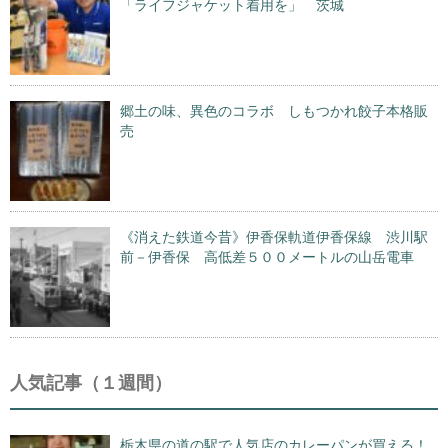
「ライフジャケット着用を」 茨城
郷土の味、異色のコラボ しもつかれ餃子本格販
売
《消えた鉄道今昔》伊香保軌道伊香保線 渋川駅
前－伊香保 高低差５００メートルの山岳電車
人気記事（１週間）
栃木県の道の駅で人気店のカレーパンが買える！