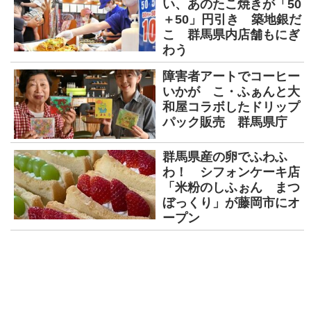
い、あのたこ焼きが「50
＋50」円引き 築地銀だ
こ 群馬県内店舗もにぎ
わう
障害者アートでコーヒー
いかが こ・ふぁんと大
和屋コラボしたドリップ
パック販売 群馬県庁
群馬県産の卵でふわふ
わ！ シフォンケーキ店
「米粉のしふぉん まつ
ぼっくり」が藤岡市にオ
ープン