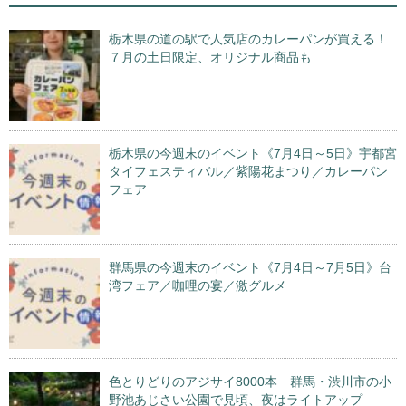
栃木県の道の駅で人気店のカレーパンが買える！
７月の土日限定、オリジナル商品も
栃木県の今週末のイベント《7月4日～5日》宇都宮
タイフェスティバル／紫陽花まつり／カレーパン
フェア
群馬県の今週末のイベント《7月4日～7月5日》台
湾フェア／咖哩の宴／激グルメ
色とりどりのアジサイ8000本 群馬・渋川市の小
野池あじさい公園で見頃、夜はライトアップ