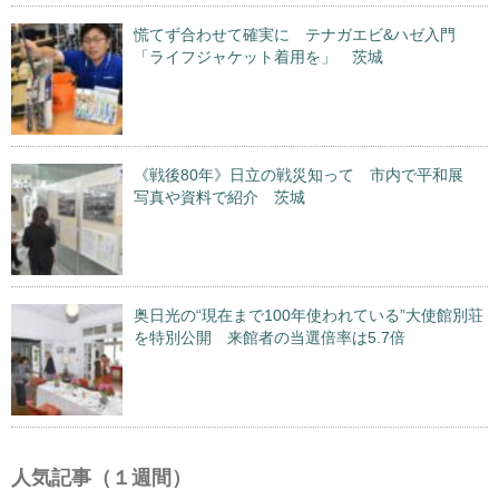
慌てず合わせて確実に テナガエビ&ハゼ入門
「ライフジャケット着用を」 茨城
《戦後80年》日立の戦災知って 市内で平和展
写真や資料で紹介 茨城
奥日光の“現在まで100年使われている”大使館別荘
を特別公開 来館者の当選倍率は5.7倍
人気記事（１週間）