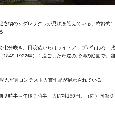
記念物のシダレザクラが見頃を迎えている。樹齢約19
る。
で七分咲き。日没後からはライトアップが行われ、
849-1922年）も過ごした母屋の北側の庭園で、
」観光写真コンテスト入賞作品が展示されている。
前９時半～午後７時半。入館料150円。（問）同館０