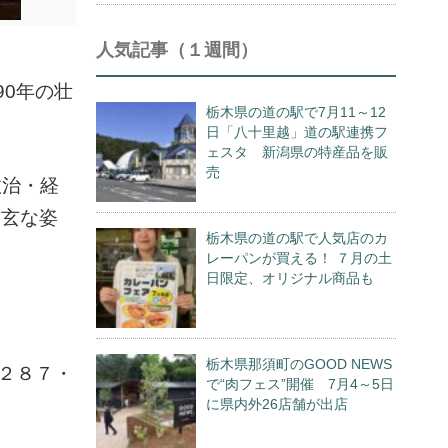
人気記事（１週間）
0年の壮
栃木県の道の駅で7月11～12
日「八十里越」道の駅連携フ
ェスタ 新潟県の特産品を販
売
政治・経
幽玄な姿
栃木県の道の駅で人気店のカ
レーパンが買える！ ７月の土
日限定、オリジナル商品も
栃木県那須町のGOOD NEWS
２８７・
で“肉フェス”開催 7月4～5日
に県内外26店舗が出店