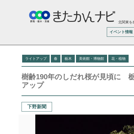
北関東を
イベント情報
ライトアップ
春
栃木
美術館・博物館
花・植物
樹齢190年のしだれ桜が見頃に 
アップ
下野新聞