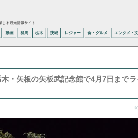
感じる観光情報サイト
動画
群馬
栃木
茨城
レジャー
食・グルメ
エンタメ・
栃木・矢板の矢板武記念館で4月7日まで
2