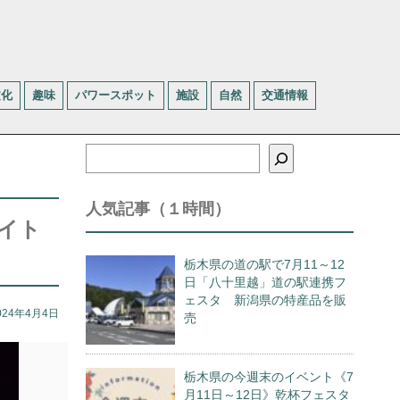
文化
趣味
パワースポット
施設
自然
交通情報
検
索
人気記事（１時間）
ライト
栃木県の道の駅で7月11～12
日「八十里越」道の駅連携フ
ェスタ 新潟県の特産品を販
024年4月4日
売
栃木県の今週末のイベント《7
月11日～12日》乾杯フェスタ