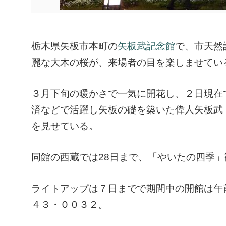
栃木県矢板市本町の
矢板武記念館
で、市天然
麗な大木の桜が、来場者の目を楽しませてい
３月下旬の暖かさで一気に開花し、２日現在
済などで活躍し矢板の礎を築いた偉人矢板武（1
を見せている。
同館の西蔵では28日まで、「やいたの四季
ライトアップは７日までで期間中の開館は午
４３・００３２。