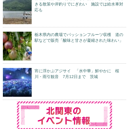
きる散策や岸釣りでにぎわい 施設では給水車対
応も
栃木県内の農場でパッションフルーツ収穫 道の
駅などで販売「酸味と甘さが凝縮された味わい」
宵に浮かぶアジサイ 「水中華」鮮やかに 桜
川・雨引観音 7月12日まで 茨城