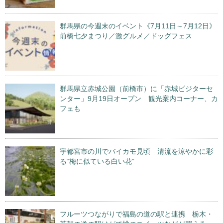
群馬県の今週末のイベント《7月11日～7月12日》
前橋七夕まつり／激グルメ／ドッグフェス
群馬県立赤城公園（前橋市）に「赤城ビジターセ
ンター」9月19日オープン 観光案内コーナー、カ
フェも
宇都宮市の川でバイカモ見頃 清流を涼やかに彩
る“梅に似ている白い花”
フルーツつながりで福島の道の駅と連携 栃木・