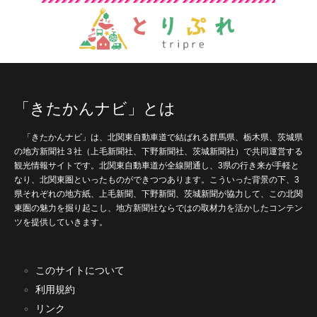
「きたかんナビ」とは
「きたかんナビ」は、北関東自動車道で結ばれる群馬県、栃木県、茨城県
の地方新聞社３社（上毛新聞社、下野新聞社、茨城新聞社）で共同運営する
観光情報サイトです。北関東自動車道が全線開通し、3県の行き来が手軽と
なり、北関東圏といったものができつつあります。こういった背景の下、3
県それぞれの地方紙、上毛新聞、下野新聞、茨城新聞が協力して、この北関
東圏の魅力を掘り起こし、地方新聞社ならではの取材力を活かしたコンテン
ツを提供していきます。
このサイトについて
利用規約
リンク