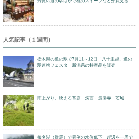
芳賀の道の駅はがで桃のスイーツなどが買える
人気記事（１週間）
栃木県の道の駅で7月11～12日「八十里越」道の
駅連携フェスタ 新潟県の特産品を販売
雨上がり、映える苔庭 筑西・最勝寺 茨城
榛名湖（群馬）で異例の水位低下 岸辺を一周で