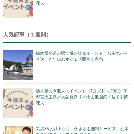
花火
人気記事（１週間）
栃木県の道の駅で桃の販売イベント 名産地から
直送、昨年はわずか１時間半で完売
栃木県の今週末のイベント《7月18日～20日》宇
都宮天王祭／大谷夏祭り／小山祇園祭／益子手筒
花火
気温35度以上なら…かき氷を無料サービス 栃木