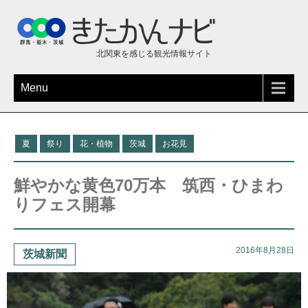
北関東を感じる観光情報サイト
Menu
夏
祭り
花・植物
茨城
お花見
鮮やかな黄色70万本 筑西・ひまわ
りフェス開幕
2016年8月28日
茨城新聞