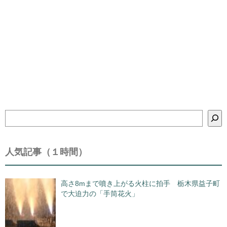
検
索
人気記事（１時間）
高さ8mまで噴き上がる火柱に拍手 栃木県益子町
で大迫力の「手筒花火」