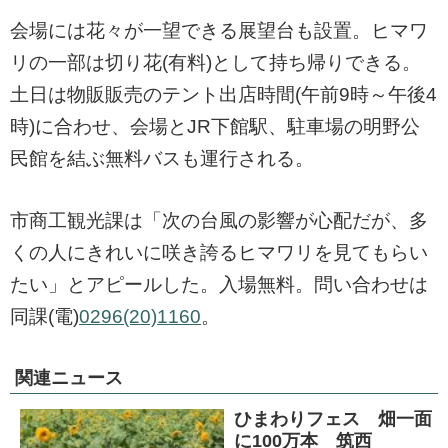
会場には花々が一望できる展望台も設置。ヒマワ
リの一部は切り花(有料)として持ち帰りできる。
土日は物販販売のテント出店時間(午前9時～午後4
時)に合わせ、会場とJR下館駅、駐車場の明野公
民館を結ぶ無料バスも運行される。
市商工観光課は「次の台風の影響が心配だが、多
くの人にきれいに咲き誇るヒマワリを見てもらい
たい」とアピールした。入場無料。問い合わせは
同課(電)
0296(20)1160
。
関連ニュース
ひまわりフェス 畑一面
に100万本 筑西