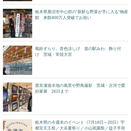
栃木県鹿沼市中心部の“新鮮な野菜が手に入る”物産
館 来館400万人突破でお祝い
風鈴ずらり、音色涼しげ 道の駅みわ、飾り付
け 茨城・常陸大宮
渡良瀬遊水地の風景や野鳥撮影 茨城・古河で愛
好家展 26日まで
栃木県の今週末のイベント《7月18日～20日》宇
都宮天王祭／大谷夏祭り／小山祇園祭／益子手筒