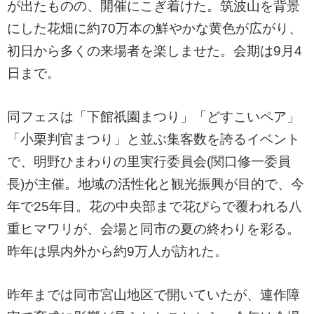
が出たものの、開催にこぎ着けた。筑波山を背景
にした花畑に約70万本の鮮やかな黄色が広がり、
初日から多くの来場者を楽しませた。会期は9月4
日まで。
同フェスは「下館祇園まつり」「どすこいペア」
「小栗判官まつり」と並ぶ集客数を誇るイベント
で、明野ひまわりの里実行委員会(関口修一委員
長)が主催。地域の活性化と観光振興が目的で、今
年で25年目。花の中央部まで花びらで覆われる八
重ヒマワリが、会場と同市の夏の終わりを彩る。
昨年は県内外から約9万人が訪れた。
昨年までは同市宮山地区で開いていたが、連作障