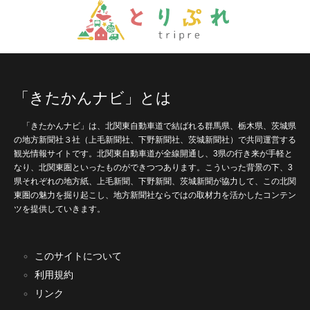
「きたかんナビ」とは
「きたかんナビ」は、北関東自動車道で結ばれる群馬県、栃木県、茨城県
の地方新聞社３社（上毛新聞社、下野新聞社、茨城新聞社）で共同運営する
観光情報サイトです。北関東自動車道が全線開通し、3県の行き来が手軽と
なり、北関東圏といったものができつつあります。こういった背景の下、3
県それぞれの地方紙、上毛新聞、下野新聞、茨城新聞が協力して、この北関
東圏の魅力を掘り起こし、地方新聞社ならではの取材力を活かしたコンテン
ツを提供していきます。
このサイトについて
利用規約
リンク