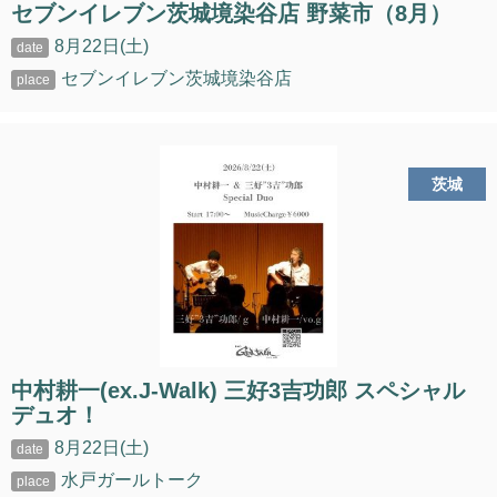
セブンイレブン茨城境染谷店 野菜市（8月）
8月22日(土)
セブンイレブン茨城境染谷店
茨城
中村耕一(ex.J-Walk) 三好3吉功郎 スペシャル
デュオ！
8月22日(土)
水戸ガールトーク