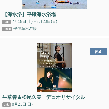
【海水浴】平磯海水浴場
7月18日(土)～8月23日(日)
平磯海水浴場
茨城
牛草春＆松尾久美 デュオリサイタル
8月23日(日)