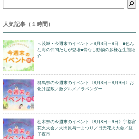
検
索
人気記事（１時間）
＜茨城・今週末のイベント＞8月8日～9日 ■色ん
な海の仲間たちが登場■骨なし動物の多様な生態紹
介
群馬県の今週末のイベント《8月8日～8月9日》お
化け屋敷／激グルメ／ラベンダー
栃木県の今週末のイベント《8月8日～9日》宇都宮
花火大会／大田原与一まつり／日光花火大会／益
子夜市