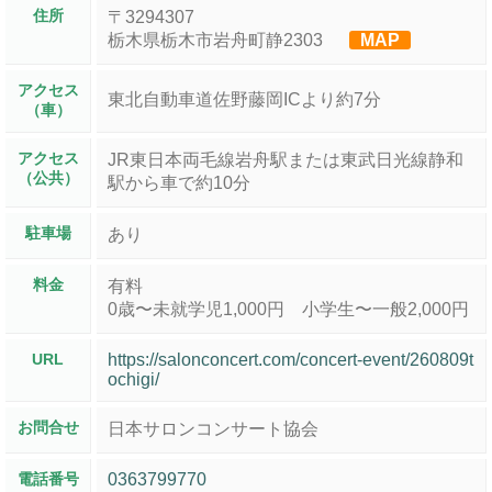
住所
〒3294307
栃木県栃木市岩舟町静2303
MAP
アクセス
東北自動車道佐野藤岡ICより約7分
（車）
アクセス
JR東日本両毛線岩舟駅または東武日光線静和
（公共）
駅から車で約10分
駐車場
あり
料金
有料
0歳〜未就学児1,000円 小学生〜一般2,000円
URL
https://salonconcert.com/concert-event/260809t
ochigi/
お問合せ
日本サロンコンサート協会
電話番号
0363799770