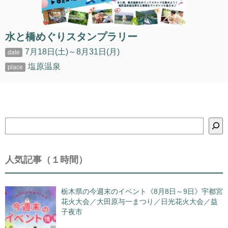
水と橋めぐりスタンプラリー
7月18日(土)～8月31日(月)
塩原温泉
検
索
人気記事（１時間）
栃木県の今週末のイベント《8月8日～9日》宇都宮
花火大会／大田原与一まつり／日光花火大会／益
子夜市