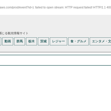
naws.com/prod/event?id=): failed to open stream: HTTP request failed! HTTP/1.1 4
感じる観光情報サイト
動画
群馬
栃木
茨城
レジャー
食・グルメ
エンタメ・