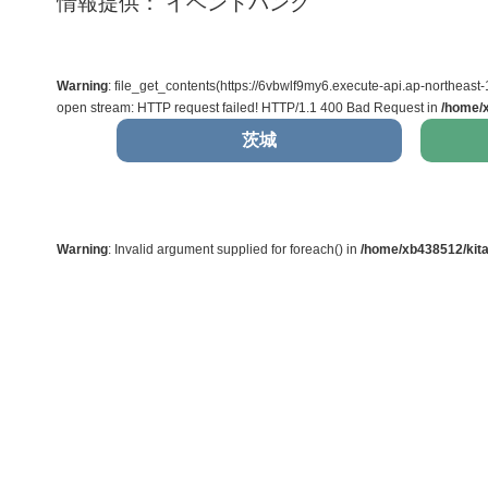
情報提供： イベントバンク
Warning
: file_get_contents(https://6vbwlf9my6.execute-api.ap-north
open stream: HTTP request failed! HTTP/1.1 400 Bad Request in
/home/x
茨城
Warning
: Invalid argument supplied for foreach() in
/home/xb438512/kita