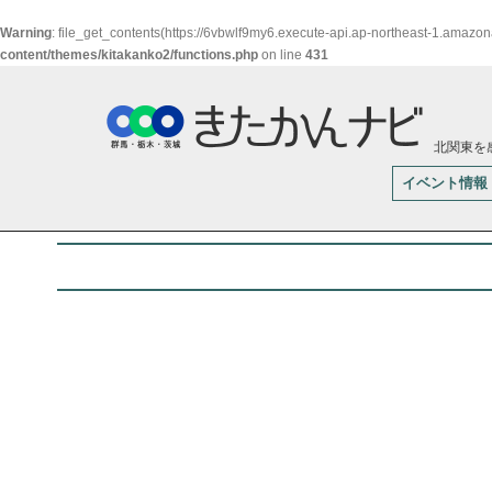
Warning
: file_get_contents(https://6vbwlf9my6.execute-api.ap-northeast-1.amazo
content/themes/kitakanko2/functions.php
on line
431
北関東を
イベント情報