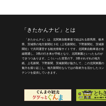
「きたかんナビ」とは
「きたかんナビ」は、北関東自動車道で結ばれる群馬県、栃木
県、茨城県の地方新聞社３社（上毛新聞社、下野新聞社、茨城新
聞社）で共同運営する観光情報サイトです。北関東自動車道が全
線開通し、3県の行き来が手軽となり、北関東圏といったものが
できつつあります。こういった背景の下、3県それぞれの地方
紙、上毛新聞、下野新聞、茨城新聞が協力して、この北関東圏の
魅力を掘り起こし、地方新聞社ならではの取材力を活かしたコン
テンツを提供していきます。