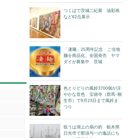
つくばで茨城二紀展 油彩画
など62点展示
「凄麺」25周年記念 ご当地
麺を商品化、全国発売 ヤマ
ダイが募集中 茨城
色とりどりの風鈴3700個が涼
やかな音色 宝徳寺（群馬･桐
生市）で9月23日まで風鈴ま
つり
狙うは湖上の扇の的 栃木県
日光市で那須与一の逸話にち