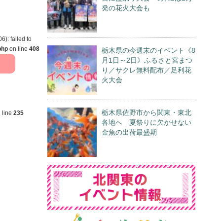
発の花火大会も
): failed to
php
on line
408
栃木県の今週末のイベント《8
月1日～2日》ふるさと宮まつ
り／サクレ無料配布／足利花
火大会
栃木県佐野市から関東・東北
 line
235
各地へ 夏祭りに欠かせない
金魚の出荷最盛期