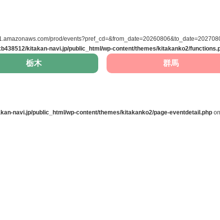
east-1.amazonaws.com/prod/events?pref_cd=&from_date=20260806&to_date=20270806
b438512/kitakan-navi.jp/public_html/wp-content/themes/kitakanko2/functions.
栃木
群馬
kan-navi.jp/public_html/wp-content/themes/kitakanko2/page-eventdetail.php
on