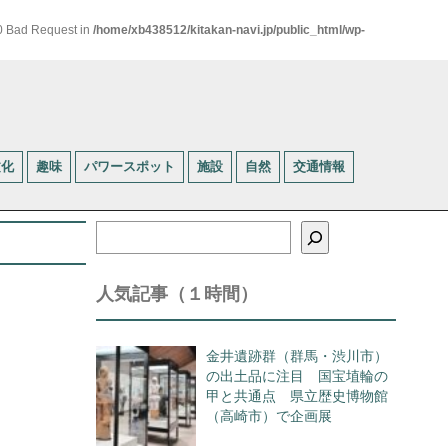
00 Bad Request in
/home/xb438512/kitakan-navi.jp/public_html/wp-
文化
趣味
パワースポット
施設
自然
交通情報
検
索
人気記事（１時間）
金井遺跡群（群馬・渋川市）
の出土品に注目 国宝埴輪の
甲と共通点 県立歴史博物館
（高崎市）で企画展