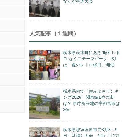
なんだ弓道大会
人気記事（１週間）
栃木県茂木町にある“昭和レト
ロ”なミニテーマパーク 8月
は「夏のレトロ縁日」開催
栃木県内で「住みよさランキ
ング2026」関東編1位の市
は？ 県庁所在地の宇都宮市は
2位
栃木県那須塩原市で8月8～9
日に盆踊り大会 9月には2万