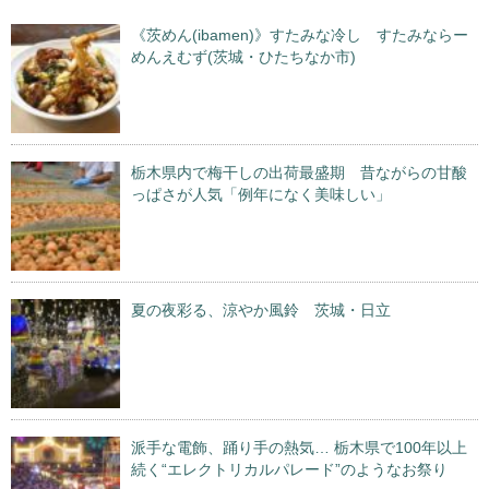
《茨めん(ibamen)》すたみな冷し すたみならー
めんえむず(茨城・ひたちなか市)
栃木県内で梅干しの出荷最盛期 昔ながらの甘酸
っぱさが人気「例年になく美味しい」
夏の夜彩る、涼やか風鈴 茨城・日立
派手な電飾、踊り手の熱気… 栃木県で100年以上
続く“エレクトリカルパレード”のようなお祭り