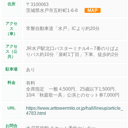
住所
〒3100063
茨城県水戸市五軒町1-6-8
MAP
アクセ
常磐自動車道「水戸」ICより約20分
ス
（車）
アクセ
JR水戸駅北口バスターミナル4～7番のりばよ
ス（公
りバス約10分「泉町1丁目」下車、徒歩約2分
共）
駐車場
あり
料金
有料
全席指定 一般 4,500円、25歳以下1,500円、
10/4「秋庭歌一具」公演とのセット券7,000円
URL
https://www.arttowermito.or.jp/hall/lineup/article_
4783.html
お問合