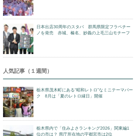
日本出店30周年のスタバ 群馬県限定フラペチー
ノを発売 赤城、榛名、妙義の上毛三山モチーフ
人気記事（１週間）
栃木県茂木町にある“昭和レトロ”なミニテーマパー
ク 8月は「夏のレトロ縁日」開催
栃木県内で「住みよさランキング2026」関東編1
位の市は？ 県庁所在地の宇都宮市は2位