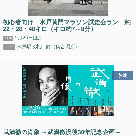
初心者向け 水戸黄門マラソン試走会ラン 約
22・28・40キロ（キロ約7～8分）
9月26日(土)
水戸駅改札口前（集合場所）
茨城
武満徹の肖像 ～武満徹没後30年記念企画～