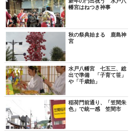
新年の門出祝う 水戸八
幡宮はねつき神事
秋の祭典始まる 鹿島神
宮
水戸八幡宮 七五三、総
出で準備 「子育て笹」
や「千歳飴」
稲荷門前通り、「笠間朱
色」で統一感 笠間市