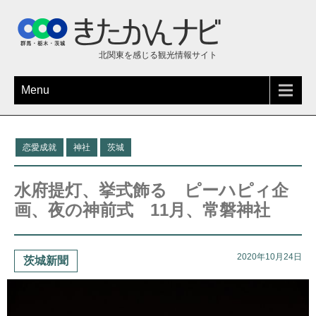
北関東を感じる観光情報サイト
Menu
恋愛成就
神社
茨城
水府提灯、挙式飾る ピーハピィ企
画、夜の神前式 11月、常磐神社
2020年10月24日
茨城新聞