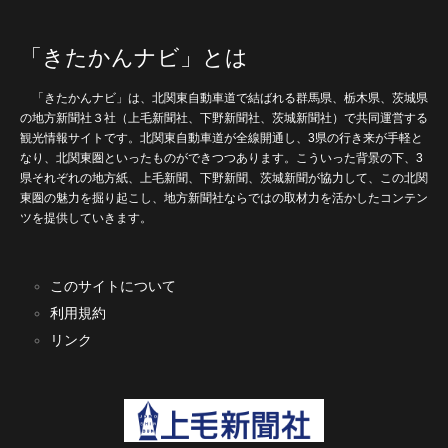
「きたかんナビ」とは
「きたかんナビ」は、北関東自動車道で結ばれる群馬県、栃木県、茨城県
の地方新聞社３社（上毛新聞社、下野新聞社、茨城新聞社）で共同運営する
観光情報サイトです。北関東自動車道が全線開通し、3県の行き来が手軽と
なり、北関東圏といったものができつつあります。こういった背景の下、3
県それぞれの地方紙、上毛新聞、下野新聞、茨城新聞が協力して、この北関
東圏の魅力を掘り起こし、地方新聞社ならではの取材力を活かしたコンテン
ツを提供していきます。
このサイトについて
利用規約
リンク