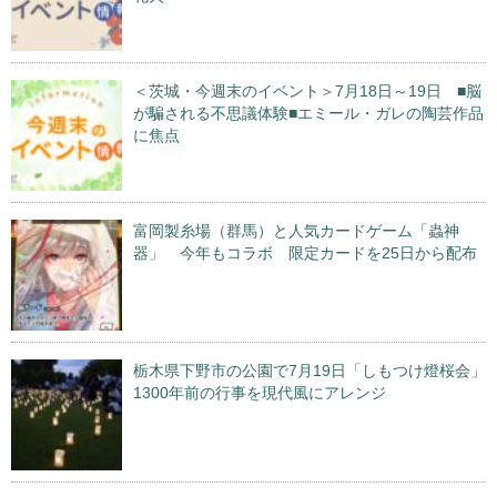
＜茨城・今週末のイベント＞7月18日～19日 ■脳
が騙される不思議体験■エミール・ガレの陶芸作品
に焦点
富岡製糸場（群馬）と人気カードゲーム「蟲神
器」 今年もコラボ 限定カードを25日から配布
栃木県下野市の公園で7月19日「しもつけ燈桜会」
1300年前の行事を現代風にアレンジ