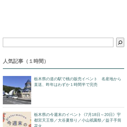
検
索
人気記事（１時間）
栃木県の道の駅で桃の販売イベント 名産地から
直送、昨年はわずか１時間半で完売
栃木県の今週末のイベント《7月18日～20日》宇
都宮天王祭／大谷夏祭り／小山祇園祭／益子手筒
花火