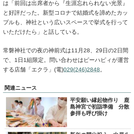
は「前回は出席者から『生涯忘れられない光景』
と好評だった。新型コロナで結婚式を諦めたカッ
プルも、神社という広いスペースで挙式を行って
いただけたら」と話している。
常磐神社での夜の神前式は11月28、29日の2日間
で、1日1組限定。問い合わせはピーハピィが運営
する店舗「エクラ」(電)
029(246)2848
。
関連ニュース
平安願い縁起物作り 鹿
島神宮で初詣準備 分散
参拝も呼び掛け