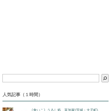
検
索
人気記事（１時間）
《食いこ》うるし処 富加家(茨城・大子町)