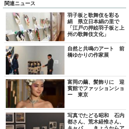
関連ニュース
羽子板と歌舞伎を彩る
絹 県立日本絹の里で
「江戸の押絵羽子板と上
州の歌舞伎文化」
自然と共鳴のアート 前
橋ゆかりの作家展
富岡の繭、髪飾りに 迎
賓館でファッションショ
ー 東京
写真でたどる昭和 石内
都さん、荒木経惟さん、
キャパ… きょうからア