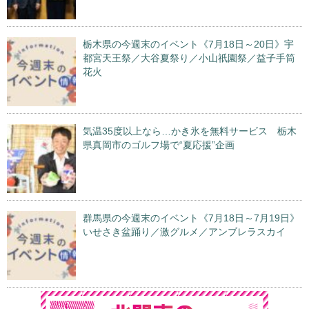
栃木県の今週末のイベント《7月18日～20日》宇
都宮天王祭／大谷夏祭り／小山祇園祭／益子手筒
花火
気温35度以上なら…かき氷を無料サービス 栃木
県真岡市のゴルフ場で“夏応援”企画
群馬県の今週末のイベント《7月18日～7月19日》
いせさき盆踊り／激グルメ／アンブレラスカイ