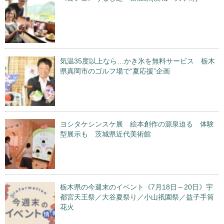
気温35度以上なら…かき氷を無料サービス 栃木
県真岡市のゴルフ場で“夏応援”企画
ヨシタケシンスケ展 絵本創作の源泉迫る 体験
型展示も 茨城県近代美術館
栃木県の今週末のイベント《7月18日～20日》宇
都宮天王祭／大谷夏祭り／小山祇園祭／益子手筒
花火