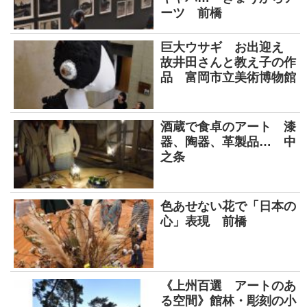
ーツ 前橋
巨大ウサギ お出迎え
故井田さんと教え子の作
品 富岡市立美術博物館
酒蔵で食卓のアート 漆
器、陶器、革製品… 中
之条
色あせない花で「日本の
心」表現 前橋
《上州百選 アートのあ
る空間》館林・彫刻の小