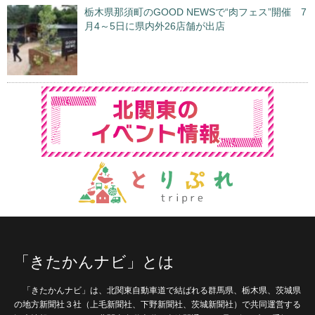
栃木県那須町のGOOD NEWSで“肉フェス”開催 7
月4～5日に県内外26店舗が出店
「きたかんナビ」とは
「きたかんナビ」は、北関東自動車道で結ばれる群馬県、栃木県、茨城県
の地方新聞社３社（上毛新聞社、下野新聞社、茨城新聞社）で共同運営する