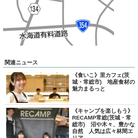
関連ニュース
《食いこ》里カフェ(茨
城・常総市) 地産食材の
魅力まるっと
《キャンプを楽しもう》
RECAMP常総(茨城・常
総市) 沼や木々、豊かな
自然 人気は広々林間エ
リア