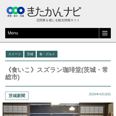
北関東を感じる観光情報サイト
Menu
スイーツ
茨城
食・グルメ
《食いこ》スズラン珈琲堂(茨城・常
総市)
2026年4月18日
茨城新聞