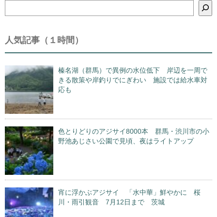
検
索
人気記事（１時間）
榛名湖（群馬）で異例の水位低下 岸辺を一周で
きる散策や岸釣りでにぎわい 施設では給水車対
応も
色とりどりのアジサイ8000本 群馬・渋川市の小
野池あじさい公園で見頃、夜はライトアップ
宵に浮かぶアジサイ 「水中華」鮮やかに 桜
川・雨引観音 7月12日まで 茨城