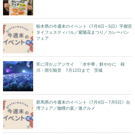
栃木県の今週末のイベント《7月4日～5日》宇都宮
タイフェスティバル／紫陽花まつり／カレーパン
フェア
宵に浮かぶアジサイ 「水中華」鮮やかに 桜
川・雨引観音 7月12日まで 茨城
群馬県の今週末のイベント《7月4日～7月5日》台
湾フェア／咖哩の宴／激グルメ