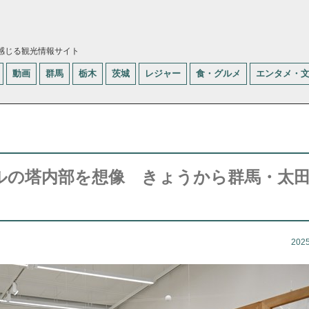
感じる観光情報サイト
動画
群馬
栃木
茨城
レジャー
食・グルメ
エンタメ・
ルの塔内部を想像 きょうから群馬・太
202