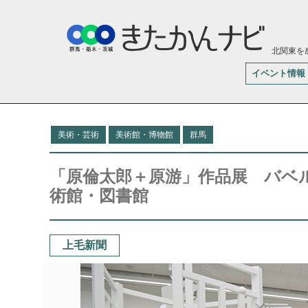
北関東を
イベント情報
美術・芸術
美術館・博物館
群馬
「原倫太郎＋原游」作品展 バベ
術館・図書館
上毛新聞