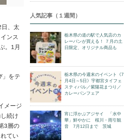
人気記事（１週間）
2日、太
栃木県の道の駅で人気店のカ
たインス
レーパンが買える！ ７月の土
ぶ。1月
日限定、オリジナル商品も
栃木県の今週末のイベント《7
び」をテ
月4日～5日》宇都宮タイフェ
スティバル／紫陽花まつり／
カレーパンフェア
イメージ
宵に浮かぶアジサイ 「水中
動し続け
華」鮮やかに 桜川・雨引観
第3層の
音 7月12日まで 茨城
されてい