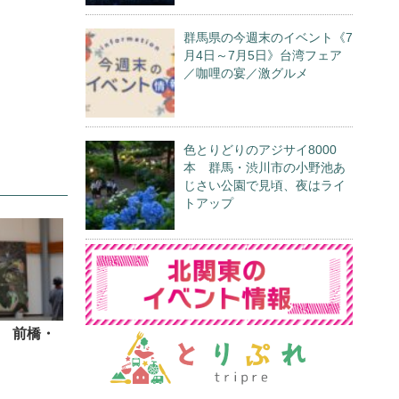
群馬県の今週末のイベント《7
月4日～7月5日》台湾フェア
／咖哩の宴／激グルメ
色とりどりのアジサイ8000
本 群馬・渋川市の小野池あ
じさい公園で見頃、夜はライ
トアップ
 前橋・