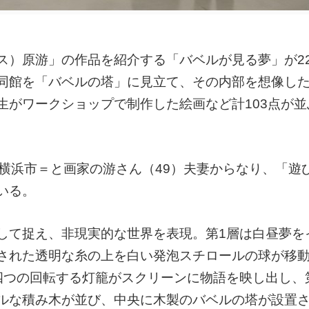
ス）原游」の作品を紹介する「バベルが見る夢」が2
同館を「バベルの塔」に見立て、その内部を想像し
がワークショップで制作した絵画など計103点が並
横浜市＝と画家の游さん（49）夫妻からなり、「遊
いる。
して捉え、非現実的な世界を表現。第1層は白昼夢を
された透明な糸の上を白い発泡スチロールの球が移
四つの回転する灯籠がスクリーンに物語を映し出し、
ルな積み木が並び、中央に木製のバベルの塔が設置