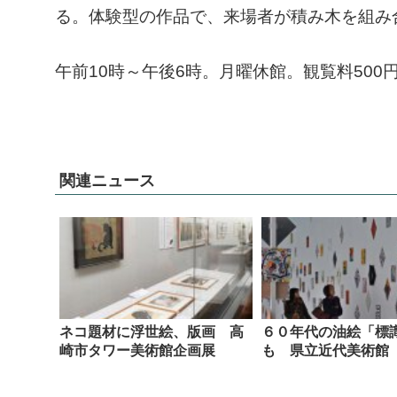
る。体験型の作品で、来場者が積み木を組み
午前10時～午後6時。月曜休館。観覧料500
関連ニュース
ネコ題材に浮世絵、版画 高
６０年代の油絵「標
崎市タワー美術館企画展
も 県立近代美術館