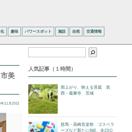
文化
趣味
パワースポット
施設
自然
交通情報
検
索
人気記事（１時間）
田市美
雨上がり、映える苔庭 筑
西・最勝寺 茨城
5年11月25日
群馬・高崎音楽祭 ゴスペラ
ーズなど新たに8組、全23公