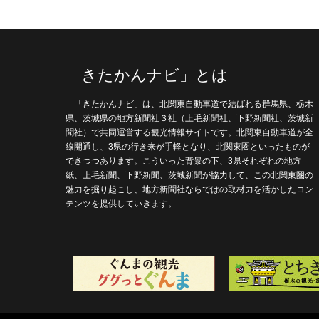
「きたかんナビ」とは
「きたかんナビ」は、北関東自動車道で結ばれる群馬県、栃木
県、茨城県の地方新聞社３社（上毛新聞社、下野新聞社、茨城新
聞社）で共同運営する観光情報サイトです。北関東自動車道が全
線開通し、3県の行き来が手軽となり、北関東圏といったものが
できつつあります。こういった背景の下、3県それぞれの地方
紙、上毛新聞、下野新聞、茨城新聞が協力して、この北関東圏の
魅力を掘り起こし、地方新聞社ならではの取材力を活かしたコン
テンツを提供していきます。