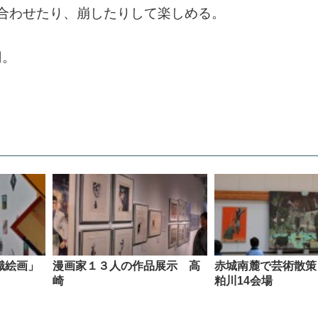
合わせたり、崩したりして楽しめる。
円。
識絵画」
漫画家１３人の作品展示 高
赤城南麓で芸術散策
崎
粕川14会場