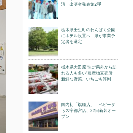
演 出演者発表第2弾
栃木県壬生町のわんぱく公園
にホテル設置へ 県が事業予
定者を選定
栃木県大田原市に“県外から訪
れる人も多い”農産物直売所
新鮮な野菜、いちごも評判
国内初「旗艦店」 ベビーザ
らス宇都宮店、22日新装オー
プン