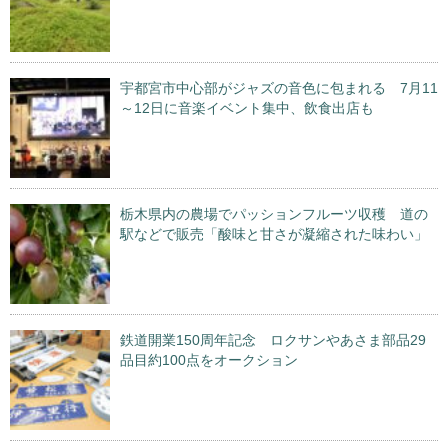
宇都宮市中心部がジャズの音色に包まれる 7月11
～12日に音楽イベント集中、飲食出店も
栃木県内の農場でパッションフルーツ収穫 道の
駅などで販売「酸味と甘さが凝縮された味わい」
鉄道開業150周年記念 ロクサンやあさま部品29
品目約100点をオークション