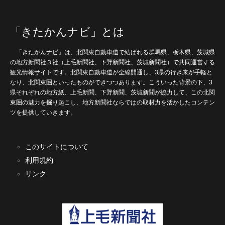
「きたかんナビ」とは
「きたかんナビ」は、北関東自動車道で結ばれる群馬県、栃木県、茨城県
の地方新聞社３社（上毛新聞社、下野新聞社、茨城新聞社）で共同運営する
観光情報サイトです。北関東自動車道が全線開通し、3県の行き来が手軽と
なり、北関東圏といったものができつつあります。こういった背景の下、3
県それぞれの地方紙、上毛新聞、下野新聞、茨城新聞が協力して、この北関
東圏の魅力を掘り起こし、地方新聞社ならではの取材力を活かしたコンテン
ツを提供していきます。
このサイトについて
利用規約
リンク