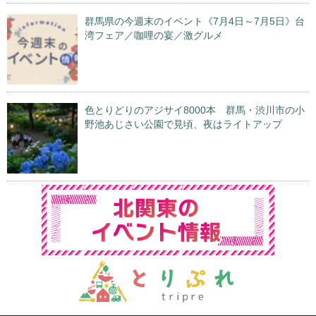
群馬県の今週末のイベント《7月4日～7月5日》台
湾フェア／咖哩の宴／激グルメ
色とりどりのアジサイ8000本 群馬・渋川市の小
野池あじさい公園で見頃、夜はライトアップ