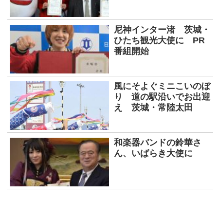
尼神インター渚 茨城・
ひたち観光大使に PR
番組開始
風にそよぐミニこいのぼ
り 道の駅沿いでお出迎
え 茨城・常陸太田
和楽器バンドの鈴華さ
ん、いばらき大使に