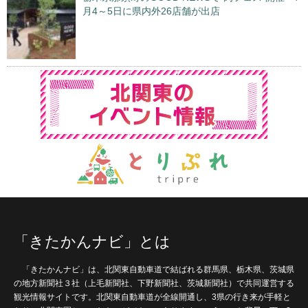
月4～5日に県内外26店舗が出店
「きたかんナビ」とは
「きたかんナビ」は、北関東自動車道で結ばれる群馬県、栃木県、茨城県
の地方新聞社３社（上毛新聞社、下野新聞社、茨城新聞社）で共同運営する
観光情報サイトです。北関東自動車道が全線開通し、3県の行き来が手軽と