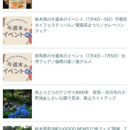
栃木県の今週末のイベント《7月4日～5日》宇都宮
タイフェスティバル／紫陽花まつり／カレーパン
フェア
群馬県の今週末のイベント《7月4日～7月5日》台
湾フェア／咖哩の宴／激グルメ
色とりどりのアジサイ8000本 群馬・渋川市の小
野池あじさい公園で見頃、夜はライトアップ
栃木県那須町のGOOD NEWSで“肉フェス”開催 7