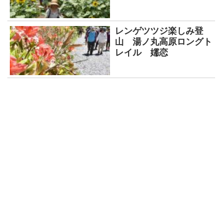
レンゲツツジ楽しみ登
山 湯ノ丸高原ロングト
レイル 嬬恋