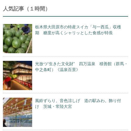
人気記事（１時間）
栃木県大田原市の特産スイカ「与一西瓜」収穫
期 糖度が高くシャリッとした食感が特長
光放つ“生きた文化財” 四万温泉 積善館（群馬・
中之条町）《温泉百景》
風鈴ずらり、音色涼しげ 道の駅みわ、飾り付
け 茨城・常陸大宮