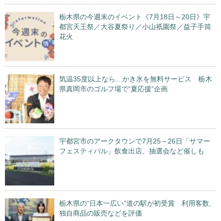
栃木県の今週末のイベント《7月18日～20日》宇
都宮天王祭／大谷夏祭り／小山祇園祭／益子手筒
花火
気温35度以上なら…かき氷を無料サービス 栃木
県真岡市のゴルフ場で“夏応援”企画
宇都宮市のアークタウンで7月25～26日「サマー
フェスティバル」飲食出店、抽選会など催しも
栃木県の“日本一広い”道の駅が初受賞 利用客数、
独自商品の販売などを評価