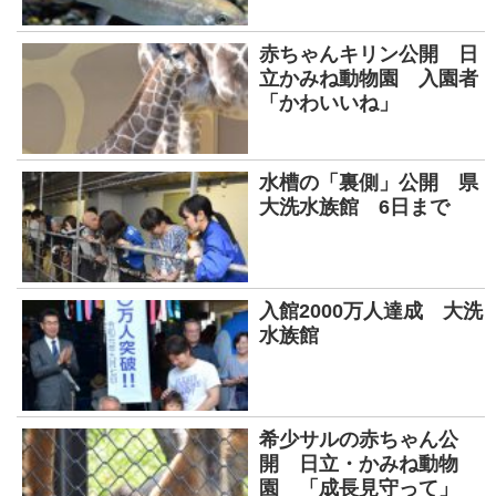
赤ちゃんキリン公開 日
立かみね動物園 入園者
「かわいいね」
水槽の「裏側」公開 県
大洗水族館 6日まで
入館2000万人達成 大洗
水族館
希少サルの赤ちゃん公
開 日立・かみね動物
園 「成長見守って」