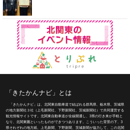
「きたかんナビ」とは
「きたかんナビ」は、北関東自動車道で結ばれる群馬県、栃木県、茨城県
の地方新聞社３社（上毛新聞社、下野新聞社、茨城新聞社）で共同運営する
観光情報サイトです。北関東自動車道が全線開通し、3県の行き来が手軽と
なり、北関東圏といったものができつつあります。こういった背景の下、3
県それぞれの地方紙、上毛新聞、下野新聞、茨城新聞が協力して、この北関