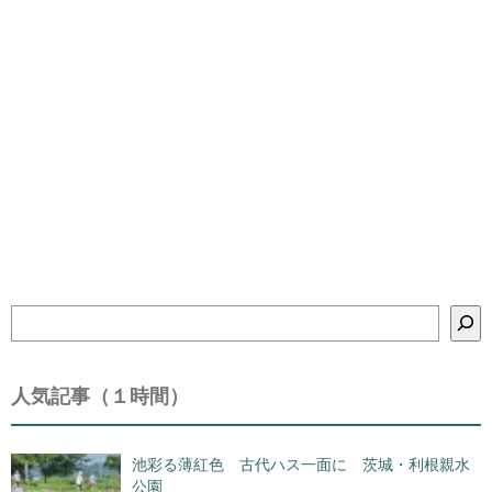
検
索
人気記事（１時間）
池彩る薄紅色 古代ハス一面に 茨城・利根親水
公園