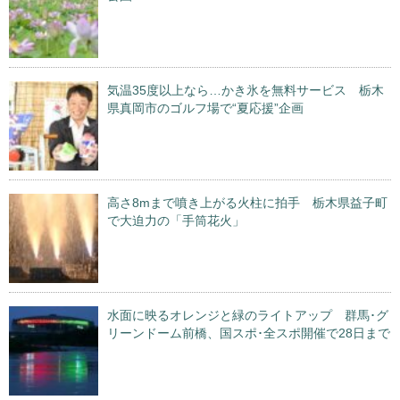
気温35度以上なら…かき氷を無料サービス 栃木
県真岡市のゴルフ場で“夏応援”企画
高さ8mまで噴き上がる火柱に拍手 栃木県益子町
で大迫力の「手筒花火」
水面に映るオレンジと緑のライトアップ 群馬･グ
リーンドーム前橋、国スポ･全スポ開催で28日まで