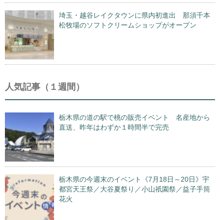
埼玉・越谷レイクタウンに県内初進出 那須千本
松牧場のソフトクリームショップがオープン
人気記事（１週間）
栃木県の道の駅で桃の販売イベント 名産地から
直送、昨年はわずか１時間半で完売
栃木県の今週末のイベント《7月18日～20日》宇
都宮天王祭／大谷夏祭り／小山祇園祭／益子手筒
花火