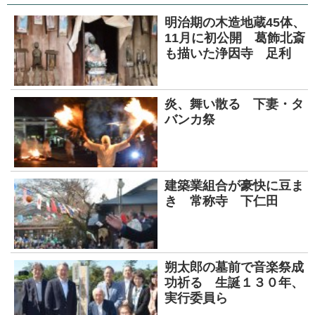
明治期の木造地蔵45体、
11月に初公開 葛飾北斎
も描いた浄因寺 足利
炎、舞い散る 下妻・タ
バンカ祭
建築業組合が豪快に豆ま
き 常称寺 下仁田
朔太郎の墓前で音楽祭成
功祈る 生誕１３０年、
実行委員ら