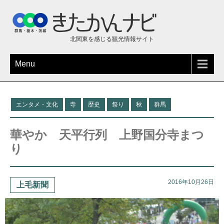
北関東を感じる観光情報サイト
Menu
エンタメ・文化
寺
歴史
祭り
秋
群馬
華やか 天平行列 上野国分寺まつ
り
2016年10月26日
上毛新聞