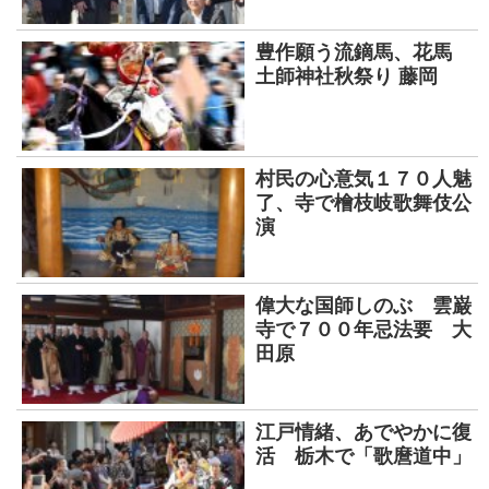
豊作願う流鏑馬、花馬
土師神社秋祭り 藤岡
村民の心意気１７０人魅
了、寺で檜枝岐歌舞伎公
演
偉大な国師しのぶ 雲巌
寺で７００年忌法要 大
田原
江戸情緒、あでやかに復
活 栃木で「歌麿道中」