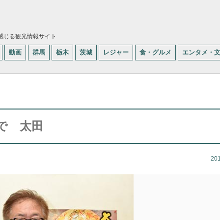
感じる観光情報サイト
動画
群馬
栃木
茨城
レジャー
食・グルメ
エンタメ・
で 太田
20