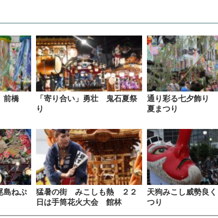
 前橋
「寄り合い」勇壮 鬼石夏祭
通り彩る七夕飾り 
り
夏まつり
尾島ねぷ
猛暑の街 みこしも熱 ２２
天狗みこし威勢良く
日は手筒花火大会 館林
つり