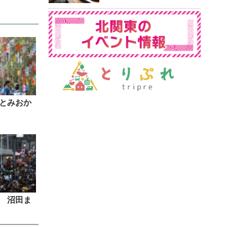
とみおか
 沼田ま