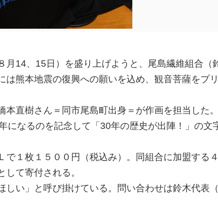
８月14、15日）を盛り上げようと、尾島繊維組合（
には熊本地震の復興への願いを込め、観音菩薩をプ
る橋本直樹さん＝同市尾島町出身＝が作画を担当した
年になるのを記念して「30年の歴史が出陣！」の文
ＬＬで１枚１５００円（税込み）。同組合に加盟する
として寄付される。
てほしい」と呼び掛けている。問い合わせは鈴木代表