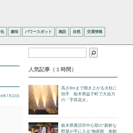
文化
趣味
パワースポット
施設
自然
交通情報
検
索
人気記事（１時間）
高さ8mまで噴き上がる火柱に
拍手 栃木県益子町で大迫力
16年7月22日
の「手筒花火」
栃木県鹿沼市中心部の“新鮮な
野菜が手に入る”物産館 来館