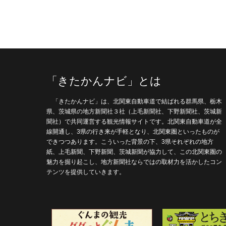
「きたかんナビ」とは
「きたかんナビ」は、北関東自動車道で結ばれる群馬県、栃木
県、茨城県の地方新聞社３社（上毛新聞社、下野新聞社、茨城新
聞社）で共同運営する観光情報サイトです。北関東自動車道が全
線開通し、3県の行き来が手軽となり、北関東圏といったものが
できつつあります。こういった背景の下、3県それぞれの地方
紙、上毛新聞、下野新聞、茨城新聞が協力して、この北関東圏の
魅力を掘り起こし、地方新聞社ならではの取材力を活かしたコン
テンツを提供していきます。