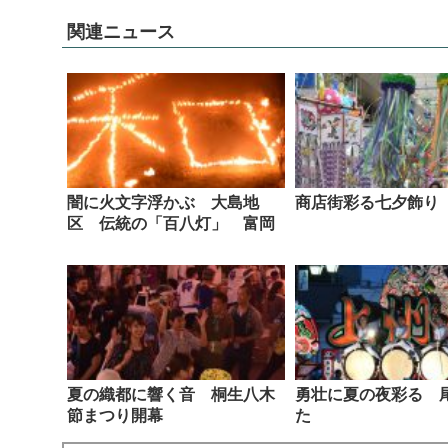
関連ニュース
闇に火文字浮かぶ 大島地
商店街彩る七夕飾り
区 伝統の「百八灯」 富岡
夏の織都に響く音 桐生八木
勇壮に夏の夜彩る 
節まつり開幕
た