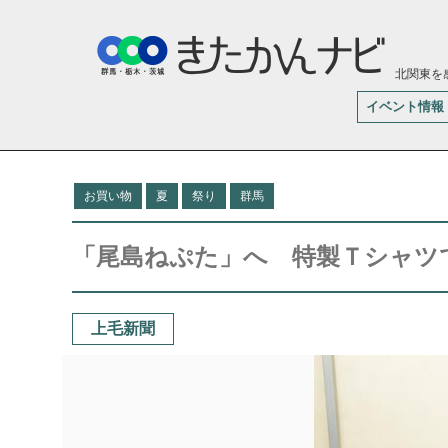
北関東を
イベント情報
お買い物
夏
祭り
群馬
「尾島ねぷた」へ 特製Ｔシャツ
上毛新聞