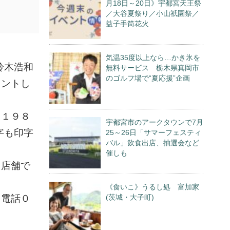
月18日～20日》宇都宮天王祭
／大谷夏祭り／小山祇園祭／
益子手筒花火
気温35度以上なら…かき氷を
鈴木浩和
無料サービス 栃木県真岡市
のゴルフ場で“夏応援”企画
リントし
。１９８
宇都宮市のアークタウンで7月
字も印字
25～26日「サマーフェスティ
バル」飲食出店、抽選会など
催しも
４店舗で
《食いこ》うるし処 富加家
（電話０
(茨城・大子町)