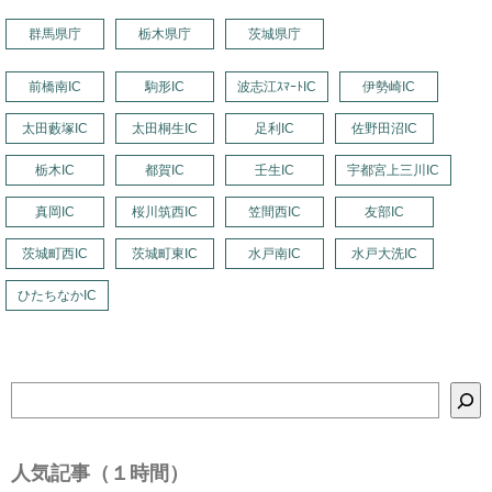
群馬県庁
栃木県庁
茨城県庁
前橋南IC
駒形IC
波志江ｽﾏｰﾄIC
伊勢崎IC
太田藪塚IC
太田桐生IC
足利IC
佐野田沼IC
栃木IC
都賀IC
壬生IC
宇都宮上三川IC
真岡IC
桜川筑西IC
笠間西IC
友部IC
茨城町西IC
茨城町東IC
水戸南IC
水戸大洗IC
ひたちなかIC
検
索
人気記事（１時間）