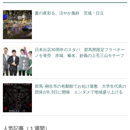
夏の夜彩る、涼やか風鈴 茨城・日立
日本出店30周年のスタバ 群馬県限定フラペチー
ノを発売 赤城、榛名、妙義の上毛三山モチーフ
群馬･桐生市の有鄰館でお化け屋敷 大学生代表の
団体が8､9日に開催 エンタメで地域盛り上げる
人気記事（１週間）