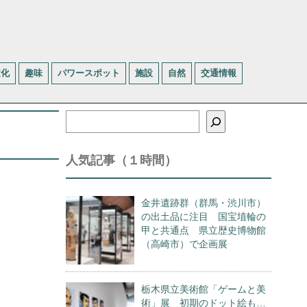
文化
趣味
パワースポット
施設
自然
交通情報
検
索
人気記事（１時間）
金井遺跡群（群馬・渋川市）
の出土品に注目 国宝埴輪の
甲と共通点 県立歴史博物館
（高崎市）で企画展
栃木県立美術館「ゲームと美
術」展 初期のドット絵も…