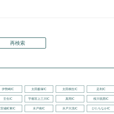
再検索
伊勢崎IC
太田藪塚IC
太田桐生IC
足利IC
壬生IC
宇都宮上三川IC
真岡IC
桜川筑西IC
茨城町東IC
水戸南IC
水戸大洗IC
ひたちなかIC