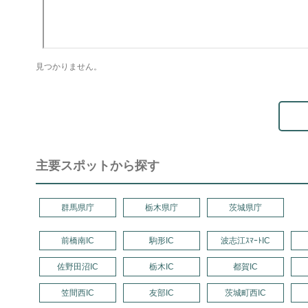
見つかりません。
主要スポットから探す
群馬県庁
栃木県庁
茨城県庁
前橋南IC
駒形IC
波志江ｽﾏｰﾄIC
佐野田沼IC
栃木IC
都賀IC
笠間西IC
友部IC
茨城町西IC