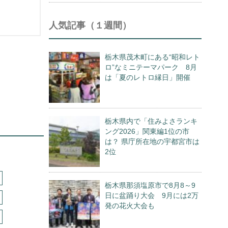
人気記事（１週間）
栃木県茂木町にある“昭和レト
ロ”なミニテーマパーク 8月
は「夏のレトロ縁日」開催
栃木県内で「住みよさランキ
ング2026」関東編1位の市
は？ 県庁所在地の宇都宮市は
2位
栃木県那須塩原市で8月8～9
日に盆踊り大会 9月には2万
発の花火大会も