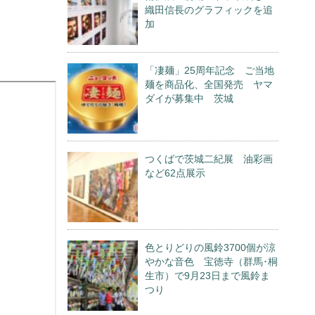
織田信長のグラフィックを追
加
「凄麺」25周年記念 ご当地
麺を商品化、全国発売 ヤマ
ダイが募集中 茨城
つくばで茨城二紀展 油彩画
など62点展示
色とりどりの風鈴3700個が涼
やかな音色 宝徳寺（群馬･桐
生市）で9月23日まで風鈴ま
つり