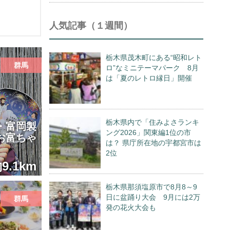
人気記事（１週間）
栃木県茂木町にある“昭和レト
群馬
ロ”なミニテーマパーク 8月
は「夏のレトロ縁日」開催
栃木県内で「住みよさランキ
・富岡製
ング2026」関東編1位の市
お富ちゃ
は？ 県庁所在地の宇都宮市は
2位
9.1km
栃木県那須塩原市で8月8～9
日に盆踊り大会 9月には2万
群馬
発の花火大会も