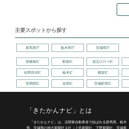
主要スポットから探す
群馬県庁
栃木県庁
茨城県庁
前橋南IC
駒形IC
波志江ｽﾏｰﾄIC
佐野田沼IC
栃木IC
都賀IC
笠間西IC
友部IC
茨城町西IC
「きたかんナビ」とは
「きたかんナビ」は、北関東自動車道で結ばれる群馬県、栃木
県、茨城県の地方新聞社３社（上毛新聞社、下野新聞社、茨城新