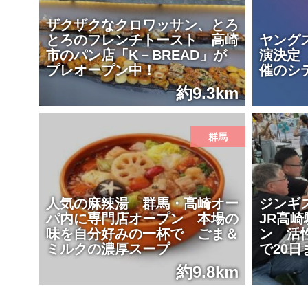
ザクザクなクロワッサン、とろ
とろのフレンチトースト 高崎
ヤング
市のパン店「K－BREAD」が
演決定
プレオープン中！
催のシ
約9.3km
群馬
人気の麻辣湯 群馬・高崎オー
ジンギ
パ内に専門店オープン 本場の
JR高
味を自分好みの一杯で ごま＆
ン 活
ミルクの濃厚スープ
で20日
約9.8km