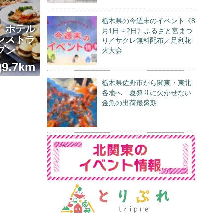
栃木県の今週末のイベント《8
 ホテル
月1日～2日》ふるさと宮まつ
レストラ
り／サクレ無料配布／足利花
プン
火大会
9.7km
栃木県佐野市から関東・東北
各地へ 夏祭りに欠かせない
金魚の出荷最盛期