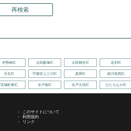
再検索
伊勢崎IC
太田藪塚IC
太田桐生IC
足利IC
壬生IC
宇都宮上三川IC
真岡IC
桜川筑西IC
茨城町東IC
水戸南IC
水戸大洗IC
ひたちなかIC
このサイトについて
利用規約
リンク