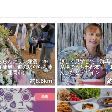
ららんにラン爛漫 29
涼しく見学して 群馬
洋蘭展 道の駅ららん藤
糸場でうちわ配布 「
馬・藤岡市）
ん」などデザイン
約8.6km
約
群馬