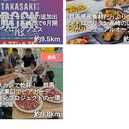
スキニーら4組の追加出
群馬県産食材たっぷり
 群馬・高崎市で6月開
メトロポリタン高崎の
ティロックフェス
ンがリニューアルオー
約9.5km
約
群馬
スカンで乾杯！ 群馬･
崎駅東口でビアガーデ
性化プロジェクトの一環
まで
約9.8km