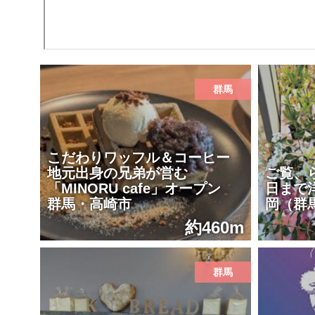
群馬
こだわりワッフル＆コーヒー
地元出身の兄弟が営む
ご覧、
「MINORU cafe」オープン
日まで
群馬・高崎市
岡（群
約460m
群馬