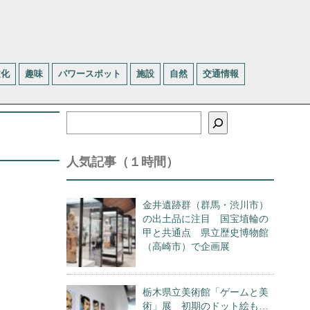
文化
趣味
パワースポット
施設
自然
交通情報
検
索
人気記事（１時間）
金井遺跡群（群馬・渋川市）
の出土品に注目 国宝埴輪の
甲と共通点 県立歴史博物館
（高崎市）で企画展
栃木県立美術館「ゲームと美
術」展 初期のドット絵も…