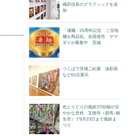
織田信長のグラフィックを追
加
「凄麺」25周年記念 ご当地
麺を商品化、全国発売 ヤマ
ダイが募集中 茨城
つくばで茨城二紀展 油彩画
など62点展示
色とりどりの風鈴3700個が涼
やかな音色 宝徳寺（群馬･桐
生市）で9月23日まで風鈴ま
つり