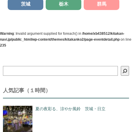
茨城
栃木
群馬
Warning
: Invalid argument supplied for foreach() in
/home/xb438512/kitakan-
navi.jp/public_html/wp-content/themes/kitakanko2/page-eventdetail.php
on line
235
検
索
人気記事（１時間）
夏の夜彩る、涼やか風鈴 茨城・日立