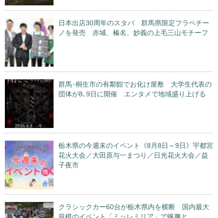
日本出店30周年のスタバ 群馬県限定フラペチー
ノを発売 赤城、榛名、妙義の上毛三山モチーフ
群馬･桐生市の有鄰館でお化け屋敷 大学生代表の
団体が8､9日に開催 エンタメで地域盛り上げる
栃木県の今週末のイベント《8月8日～9日》宇都宮
花火大会／大田原与一まつり／日光花火大会／益
子夜市
クラシックカー60台が栃木県内を横断 国内最大
規模のイベント「ミッレミリア」で颯爽と