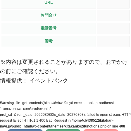
URL
お問合せ
電話番号
備考
※内容は変更されることがありますので、おでかけ
の前にご確認ください。
情報提供： イベントバンク
Warning
: file_get_contents(https://6vbwlf9my6.execute-api.ap-northeast-
1.amazonaws.com/prod/events?
pref_cd=&from_date=20260808&to_date=20270808): failed to open stream: HTTP
request failed! HTTP/1.1 400 Bad Request in
/home/xb438512/kitakan-
navi.jp/public_html/wp-content/themes/kitakanko2/functions.php
on line
408