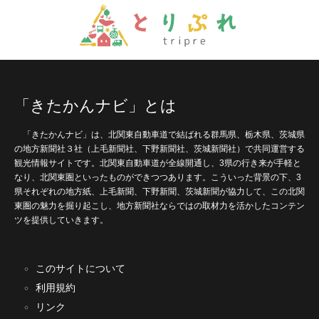
「きたかんナビ」とは
「きたかんナビ」は、北関東自動車道で結ばれる群馬県、栃木県、茨城県
の地方新聞社３社（上毛新聞社、下野新聞社、茨城新聞社）で共同運営する
観光情報サイトです。北関東自動車道が全線開通し、3県の行き来が手軽と
なり、北関東圏といったものができつつあります。こういった背景の下、3
県それぞれの地方紙、上毛新聞、下野新聞、茨城新聞が協力して、この北関
東圏の魅力を掘り起こし、地方新聞社ならではの取材力を活かしたコンテン
ツを提供していきます。
このサイトについて
利用規約
リンク