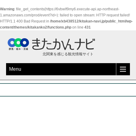
Warning
: file_get_contents(https://6vbwlf9my6.execute-api.ap-northeast-
1.amazonaws.com/prod/event?id=): failed to open stream: HTTP request failed!
HTTP/1.1 400 Bad Request in
/home/xb438512/kitakan-navi.jp/public_html/wp-
content/themes/kitakanko2/functions.php
on line
431
北関東を感じる観光情報サイト
Menu