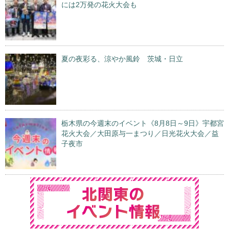
には2万発の花火大会も
夏の夜彩る、涼やか風鈴 茨城・日立
栃木県の今週末のイベント《8月8日～9日》宇都宮
花火大会／大田原与一まつり／日光花火大会／益
子夜市