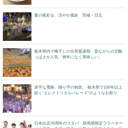
夏の夜彩る、涼やか風鈴 茨城・日立
栃木県内で梅干しの出荷最盛期 昔ながらの甘酸
っぱさが人気「例年になく美味しい」
派手な電飾、踊り手の熱気… 栃木県で100年以上
続く“エレクトリカルパレード”のようなお祭り
日本出店30周年のスタバ 群馬県限定フラペチー