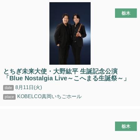
栃木
とちぎ未来大使・大野紘平 生誕記念公演
「Blue Nostalgia Live～こへまる生誕祭～」
8月11日(火)
KOBELCO真岡いちごホール
栃木