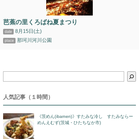
芭蕉の里くろばね夏まつり
8月15日(土)
那珂川河川公園
検
索
人気記事（１時間）
《茨めん(ibamen)》すたみな冷し すたみならー
めんえむず(茨城・ひたちなか市)