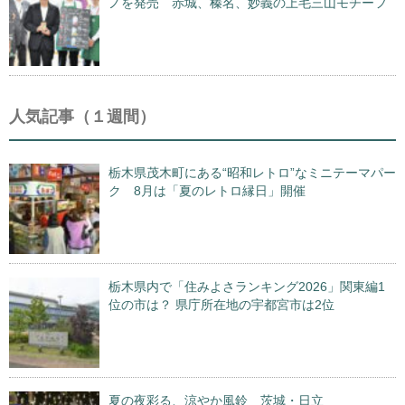
ノを発売 赤城、榛名、妙義の上毛三山モチーフ
人気記事（１週間）
栃木県茂木町にある“昭和レトロ”なミニテーマパー
ク 8月は「夏のレトロ縁日」開催
栃木県内で「住みよさランキング2026」関東編1
位の市は？ 県庁所在地の宇都宮市は2位
夏の夜彩る、涼やか風鈴 茨城・日立