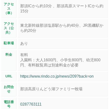
アクセ
那須ICから約10分 、那須高原スマートICから約
ス
15分
（車）
アクセ
東北新幹線那須塩原駅から約40分、JR黒磯駅か
ス（公
ら約20分
共）
駐車場
あり
料金
有料
入園料：大人1600円、小学生800円、幼児800
円、有料観覧席は別途料金が必要
URL
https://www.rindo.co.jp/news/209?back=on
お問合
那須高原りんどう湖ファミリー牧場
せ
電話番
0287763111
号