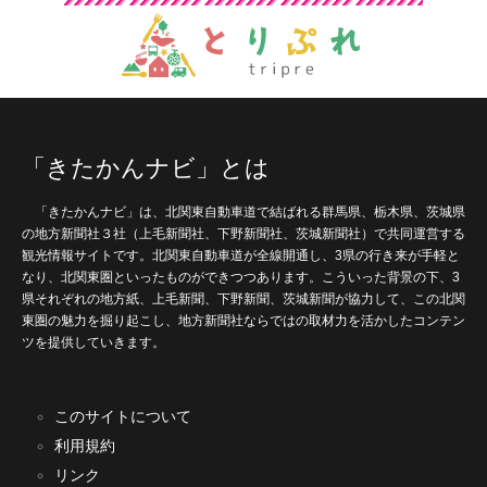
「きたかんナビ」とは
「きたかんナビ」は、北関東自動車道で結ばれる群馬県、栃木県、茨城県
の地方新聞社３社（上毛新聞社、下野新聞社、茨城新聞社）で共同運営する
観光情報サイトです。北関東自動車道が全線開通し、3県の行き来が手軽と
なり、北関東圏といったものができつつあります。こういった背景の下、3
県それぞれの地方紙、上毛新聞、下野新聞、茨城新聞が協力して、この北関
東圏の魅力を掘り起こし、地方新聞社ならではの取材力を活かしたコンテン
ツを提供していきます。
このサイトについて
利用規約
リンク