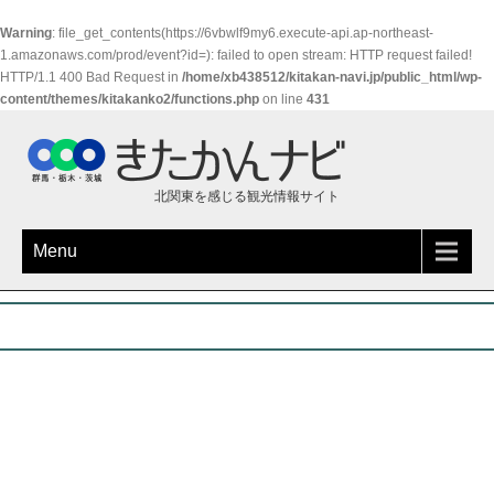
Warning
: file_get_contents(https://6vbwlf9my6.execute-api.ap-northeast-
1.amazonaws.com/prod/event?id=): failed to open stream: HTTP request failed!
HTTP/1.1 400 Bad Request in
/home/xb438512/kitakan-navi.jp/public_html/wp-
content/themes/kitakanko2/functions.php
on line
431
北関東を感じる観光情報サイト
Menu