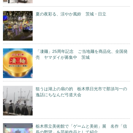
夏の夜彩る、涼やか風鈴 茨城・日立
「凄麺」25周年記念 ご当地麺を商品化、全国発
売 ヤマダイが募集中 茨城
狙うは湖上の扇の的 栃木県日光市で那須与一の
逸話にちなんだ弓道大会
栃木県立美術館で「ゲームと美術」展 名作「信
長の野望」を芸術作品として紹介