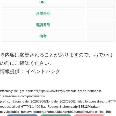
URL
お問合せ
電話番号
備考
※内容は変更されることがありますので、おでかけ
の前にご確認ください。
情報提供： イベントバンク
Warning
: file_get_contents(https://6vbwlf9my6.execute-api.ap-northeast-
1.amazonaws.com/prod/events?
pref_cd=&from_date=20260806&to_date=20270806): failed to open stream: HTTP
request failed! HTTP/1.1 400 Bad Request in
/home/xb438512/kitakan-
navi.jp/public_html/wp-content/themes/kitakanko2/functions.php
on line
408