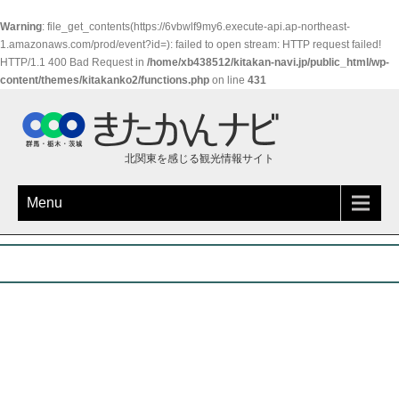
Warning
: file_get_contents(https://6vbwlf9my6.execute-api.ap-northeast-
1.amazonaws.com/prod/event?id=): failed to open stream: HTTP request failed!
HTTP/1.1 400 Bad Request in
/home/xb438512/kitakan-navi.jp/public_html/wp-
content/themes/kitakanko2/functions.php
on line
431
北関東を感じる観光情報サイト
Menu