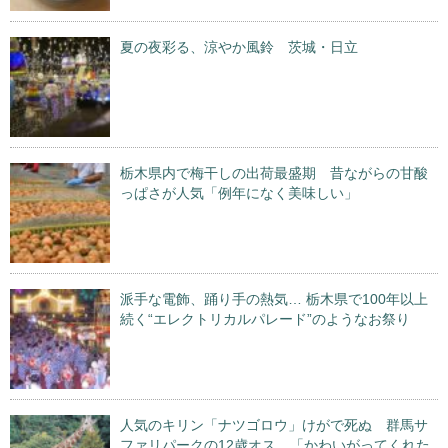
夏の夜彩る、涼やか風鈴 茨城・日立
栃木県内で梅干しの出荷最盛期 昔ながらの甘酸
っぱさが人気「例年になく美味しい」
派手な電飾、踊り手の熱気… 栃木県で100年以上
続く“エレクトリカルパレード”のようなお祭り
人気のキリン「ナツゴロウ」けがで死ぬ 群馬サ
ファリパークの12歳オス 「かわいがってくれた