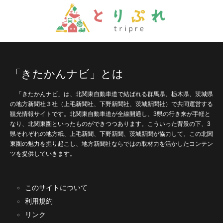
「きたかんナビ」とは
「きたかんナビ」は、北関東自動車道で結ばれる群馬県、栃木県、茨城県
の地方新聞社３社（上毛新聞社、下野新聞社、茨城新聞社）で共同運営する
観光情報サイトです。北関東自動車道が全線開通し、3県の行き来が手軽と
なり、北関東圏といったものができつつあります。こういった背景の下、3
県それぞれの地方紙、上毛新聞、下野新聞、茨城新聞が協力して、この北関
東圏の魅力を掘り起こし、地方新聞社ならではの取材力を活かしたコンテン
ツを提供していきます。
このサイトについて
利用規約
リンク