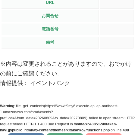
URL
お問合せ
電話番号
備考
※内容は変更されることがありますので、おでかけ
の前にご確認ください。
情報提供： イベントバンク
Warning
: file_get_contents(https://6vbwlf9my6.execute-api.ap-northeast-
1.amazonaws.com/prod/events?
pref_cd=&from_date=20260809&to_date=20270809): failed to open stream: HTTP
request failed! HTTP/1.1 400 Bad Request in
/home/xb438512/kitakan-
navi.jp/public_html/wp-content/themes/kitakanko2/functions.php
on line
408