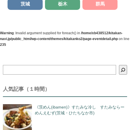
茨城
栃木
群馬
Warning
: Invalid argument supplied for foreach() in
/home/xb438512/kitakan-
navi.jp/public_html/wp-content/themes/kitakanko2/page-eventdetail.php
on line
235
検
索
人気記事（１時間）
《茨めん(ibamen)》すたみな冷し すたみならー
めんえむず(茨城・ひたちなか市)