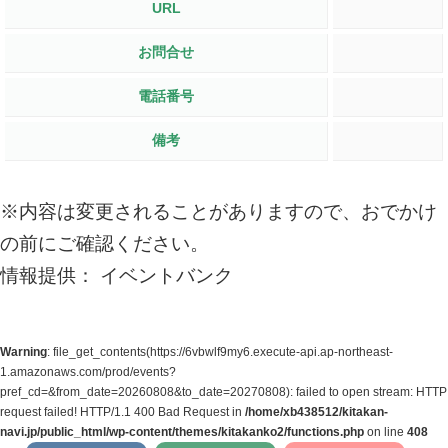
URL
お問合せ
電話番号
備考
※内容は変更されることがありますので、おでかけ
の前にご確認ください。
情報提供： イベントバンク
Warning
: file_get_contents(https://6vbwlf9my6.execute-api.ap-northeast-
1.amazonaws.com/prod/events?
pref_cd=&from_date=20260808&to_date=20270808): failed to open stream: HTTP
request failed! HTTP/1.1 400 Bad Request in
/home/xb438512/kitakan-
navi.jp/public_html/wp-content/themes/kitakanko2/functions.php
on line
408