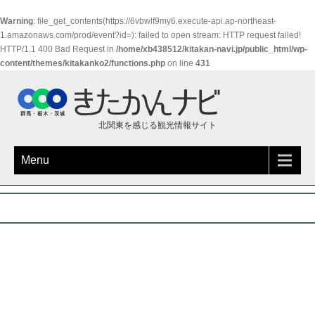
Warning
: file_get_contents(https://6vbwlf9my6.execute-api.ap-northeast-
1.amazonaws.com/prod/event?id=): failed to open stream: HTTP request failed!
HTTP/1.1 400 Bad Request in
/home/xb438512/kitakan-navi.jp/public_html/wp-
content/themes/kitakanko2/functions.php
on line
431
北関東を感じる観光情報サイト
Menu