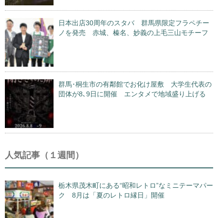
日本出店30周年のスタバ 群馬県限定フラペチー
ノを発売 赤城、榛名、妙義の上毛三山モチーフ
群馬･桐生市の有鄰館でお化け屋敷 大学生代表の
団体が8､9日に開催 エンタメで地域盛り上げる
人気記事（１週間）
栃木県茂木町にある“昭和レトロ”なミニテーマパー
ク 8月は「夏のレトロ縁日」開催