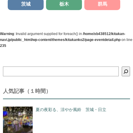
茨城
栃木
群馬
Warning
: Invalid argument supplied for foreach() in
/home/xb438512/kitakan-
navi.jp/public_html/wp-content/themes/kitakanko2/page-eventdetail.php
on line
235
検
索
人気記事（１時間）
夏の夜彩る、涼やか風鈴 茨城・日立