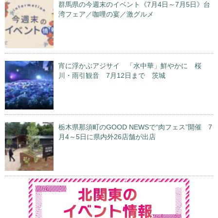
群馬県の今週末のイベント《7月4日～7月5日》台
湾フェア／咖哩の宴／激グルメ
宵に浮かぶアジサイ 「水中華」鮮やかに 桜
川・雨引観音 7月12日まで 茨城
栃木県那須町のGOOD NEWSで“肉フェス”開催 7
月4～5日に県内外26店舗が出店