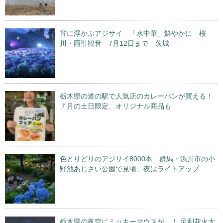
宵に浮かぶアジサイ 「水中華」鮮やかに 桜
川・雨引観音 7月12日まで 茨城
栃木県の道の駅で人気店のカレーパンが買える！
７月の土日限定、オリジナル商品も
色とりどりのアジサイ8000本 群馬・渋川市の小
野池あじさい公園で見頃、夜はライトアップ
栃木県の夜空にミッキーマウスが…！ 足利花火大