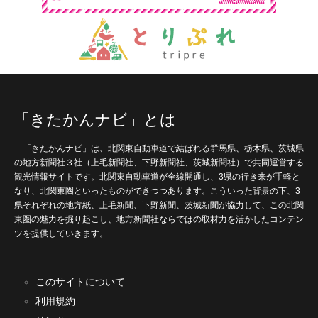
「きたかんナビ」とは
「きたかんナビ」は、北関東自動車道で結ばれる群馬県、栃木県、茨城県
の地方新聞社３社（上毛新聞社、下野新聞社、茨城新聞社）で共同運営する
観光情報サイトです。北関東自動車道が全線開通し、3県の行き来が手軽と
なり、北関東圏といったものができつつあります。こういった背景の下、3
県それぞれの地方紙、上毛新聞、下野新聞、茨城新聞が協力して、この北関
東圏の魅力を掘り起こし、地方新聞社ならではの取材力を活かしたコンテン
ツを提供していきます。
このサイトについて
利用規約