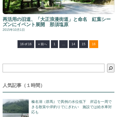
再活用の旧道、「大正浪漫街道」と命名 紅葉シー
ズンにイベント展開 那須塩原
2015年10月1日
16 of 16
« 前へ
1
…
14
15
16
検
索
人気記事（１時間）
榛名湖（群馬）で異例の水位低下 岸辺を一周で
きる散策や岸釣りでにぎわい 施設では給水車対
応も