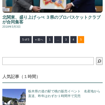
北関東、盛り上げっぺ ３県のプロバスケットクラブ
が合同集客
2018年3月3日
5 of 5
« 前へ
1
…
3
4
5
検
索
人気記事（１時間）
栃木県の道の駅で桃の販売イベント 名産地から
直送、昨年はわずか１時間半で完売