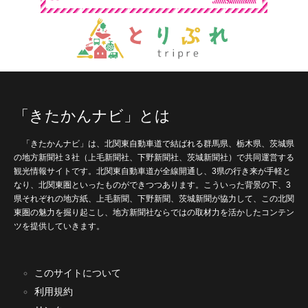
「きたかんナビ」とは
「きたかんナビ」は、北関東自動車道で結ばれる群馬県、栃木県、茨城県
の地方新聞社３社（上毛新聞社、下野新聞社、茨城新聞社）で共同運営する
観光情報サイトです。北関東自動車道が全線開通し、3県の行き来が手軽と
なり、北関東圏といったものができつつあります。こういった背景の下、3
県それぞれの地方紙、上毛新聞、下野新聞、茨城新聞が協力して、この北関
東圏の魅力を掘り起こし、地方新聞社ならではの取材力を活かしたコンテン
ツを提供していきます。
このサイトについて
利用規約