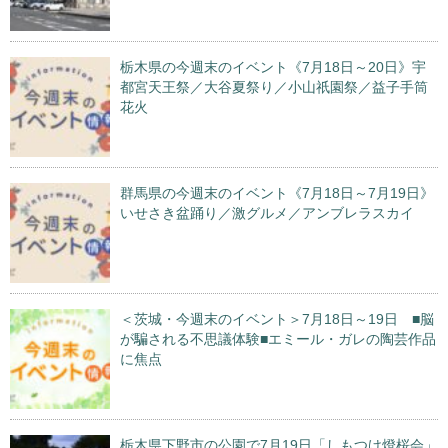
栃木県の今週末のイベント《7月18日～20日》宇
都宮天王祭／大谷夏祭り／小山祇園祭／益子手筒
花火
群馬県の今週末のイベント《7月18日～7月19日》
いせさき盆踊り／激グルメ／アンブレラスカイ
＜茨城・今週末のイベント＞7月18日～19日 ■脳
が騙される不思議体験■エミール・ガレの陶芸作品
に焦点
栃木県下野市の公園で7月19日「しもつけ燈桜会」