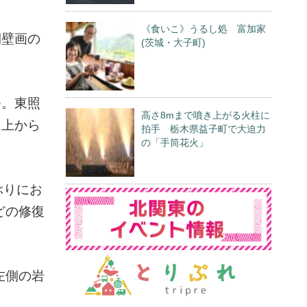
《食いこ》うるし処 富加家
側壁画の
(茨城・大子町)
つ。東照
高さ8mまで噴き上がる火柱に
に上から
拍手 栃木県益子町で大迫力
の「手筒花火」
ぶりにお
どの修復
左側の岩