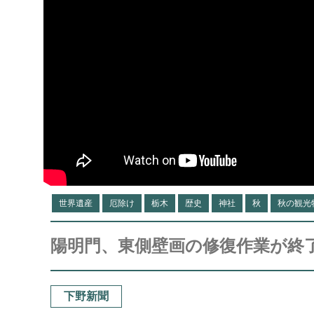
世界遺産
厄除け
栃木
歴史
神社
秋
秋の観光
陽明門、東側壁画の修復作業が終
下野新聞