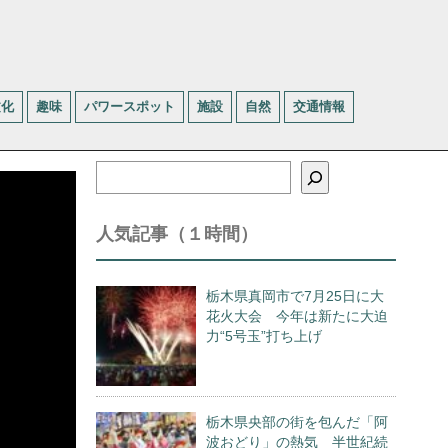
文化
趣味
パワースポット
施設
自然
交通情報
検
索
人気記事（１時間）
栃木県真岡市で7月25日に大
花火大会 今年は新たに大迫
力“5号玉”打ち上げ
栃木県央部の街を包んだ「阿
波おどり」の熱気 半世紀続