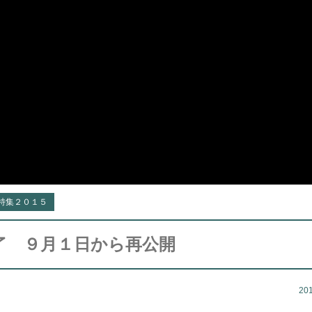
特集２０１５
了 ９月１日から再公開
20