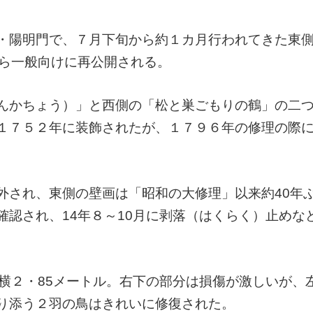
・陽明門で、７月下旬から約１カ月行われてきた東
から一般向けに再公開される。
んかちょう）」と西側の「松と巣ごもりの鶴」の二
１７５２年に装飾されたが、１７９６年の修理の際
され、東側の壁画は「昭和の大修理」以来約40年
認され、14年８～10月に剥落（はくらく）止めな
横２・85メートル。右下の部分は損傷が激しいが、
り添う２羽の鳥はきれいに修復された。