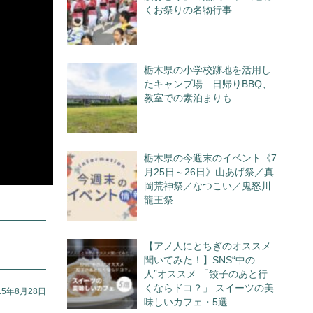
くお祭りの名物行事
栃木県の小学校跡地を活用し
たキャンプ場 日帰りBBQ、
教室での素泊まりも
栃木県の今週末のイベント《7
月25日～26日》山あげ祭／真
岡荒神祭／なつこい／鬼怒川
龍王祭
【アノ人にとちぎのオススメ
聞いてみた！】SNS“中の
人”オススメ 「餃子のあと行
くならドコ？」 スイーツの美
15年8月28日
味しいカフェ・5選