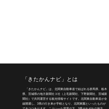
「きたかんナビ」とは
「きたかんナビ」は、北関東自動車道で結ばれる群馬県、栃木
県、茨城県の地方新聞社３社（上毛新聞社、下野新聞社、茨城新
聞社）で共同運営する観光情報サイトです。北関東自動車道が全
線開通し、3県の行き来が手軽となり、北関東圏といったものが
できつつあります。こういった背景の下、3県それぞれの地方