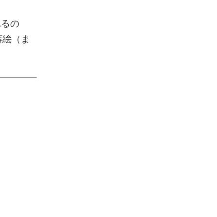
れるの
蒔絵（ま