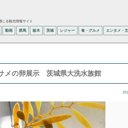
感じる観光情報サイト
動画
群馬
栃木
茨城
レジャー
食・グルメ
エンタメ・
サメの卵展示 茨城県大洗水族館
20