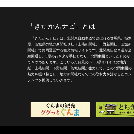
「きたかんナビ」とは
「きたかんナビ」は、北関東自動車道で結ばれる群馬県、栃木
県、茨城県の地方新聞社３社（上毛新聞社、下野新聞社、茨城新
聞社）で共同運営する観光情報サイトです。北関東自動車道が全
線開通し、3県の行き来が手軽となり、北関東圏といったものが
できつつあります。こういった背景の下、3県それぞれの地方
紙、上毛新聞、下野新聞、茨城新聞が協力して、この北関東圏の
魅力を掘り起こし、地方新聞社ならではの取材力を活かしたコン
テンツを提供していきます。