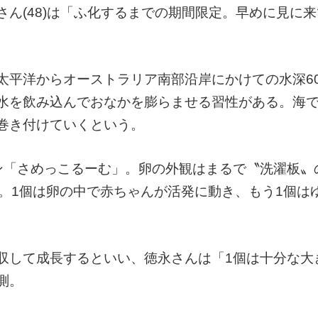
ん(48)は「ふ化するまでの期間限定。早めに見に
太平洋からオーストラリア南部沿岸にかけての水深6
水を飲み込んでおなかを膨らませる習性がある。海
巻き付けていくという。
ン「さめっこるーむ」。卵の外観はまるで〝洗濯板〟
。1個は卵の中で赤ちゃんが活発に動き、もう1個は
収して成長するといい、徳永さんは「1個は十分な大
測。