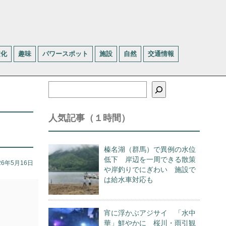
文化
趣味
パワースポット
施設
自然
交通情報
検
索
人気記事（１時間）
榛名湖（群馬）で異例の水位
低下 岸辺を一周できる散策
26年5月16日
や岸釣りでにぎわい 施設で
は給水車対応も
宵に浮かぶアジサイ 「水中
華」鮮やかに 桜川・雨引観