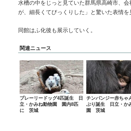
水槽の中をじっと見ていた群馬県高崎市、会社
が、細長くてびっくりした」と驚いた表情を
同館はふ化後も展示していく。
関連ニュース
プレーリードッグ4匹誕生 日
チンパンジー赤ちゃ
立・かみね動物園 園内8匹
ぶり誕生 日立・か
に 茨城
園 茨城