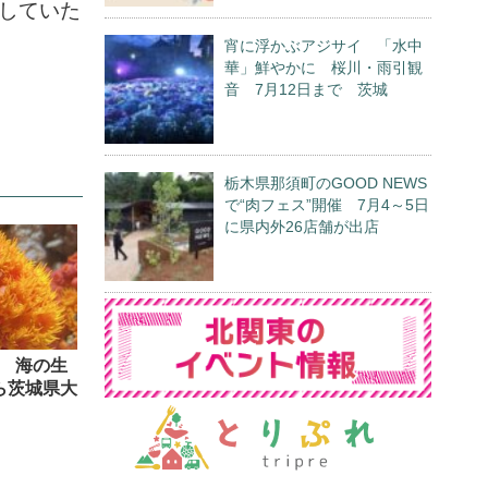
ジしていた
宵に浮かぶアジサイ 「水中
華」鮮やかに 桜川・雨引観
音 7月12日まで 茨城
栃木県那須町のGOOD NEWS
で“肉フェス”開催 7月4～5日
に県内外26店舗が出店
 海の生
ら茨城県大