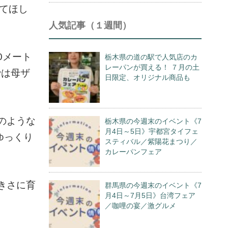
来てほし
人気記事（１週間）
0メート
栃木県の道の駅で人気店のカ
レーパンが買える！ ７月の土
では母ザ
日限定、オリジナル商品も
のような
栃木県の今週末のイベント《7
月4日～5日》宇都宮タイフェ
ゆっくり
スティバル／紫陽花まつり／
カレーパンフェア
きさに育
群馬県の今週末のイベント《7
月4日～7月5日》台湾フェア
／咖哩の宴／激グルメ