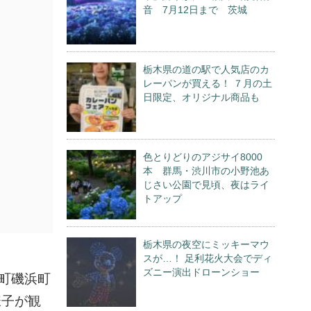
音 7月12日まで 茨城
栃木県の道の駅で人気店のカ
レーパンが買える！ ７月の土
日限定、オリジナル商品も
色とりどりのアジサイ8000
本 群馬・渋川市の小野池あ
じさい公園で見頃、夜はライ
トアップ
栃木県の夜空にミッキーマウ
スが…！ 足利花火大会でディ
ズニー演出ドローンショー
町磯浜町
様子が観