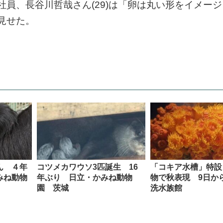
員、長谷川哲哉さん(29)は「卵は丸い形をイメー
見せた。
ん ４年
コツメカワウソ3匹誕生 16
「コキア水槽」特設
みね動物
年ぶり 日立・かみね動物
物で秋表現 9日か
園 茨城
洗水族館