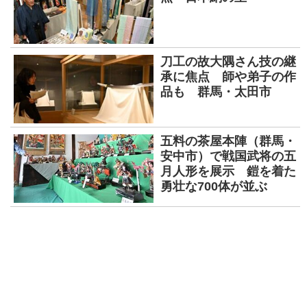
刀工の故大隅さん技の継
承に焦点 師や弟子の作
品も 群馬・太田市
五料の茶屋本陣（群馬・
安中市）で戦国武将の五
月人形を展示 鎧を着た
勇壮な700体が並ぶ