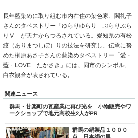
長年藍染めに取り組む市内在住の染色家、関礼子
さんのタペストリー「ゆらりゆらり ぶらりぶら
りⅤ」が天井からつるされている。愛知県の有松
絞（ありまつしぼ）りの技法を研究し、伝承に努
めた榊原あさ子さんの藍染めタペストリー「愛・
藍・LOVE たかさき」には、同市のシンボル、
白衣観音が表されている。
関連ニュース
群馬・甘楽町の瓦産業に再び光を 小物販売やワ
ークショップで地元高校生2人がPR
群馬の絹製品１０００
点 日本絹の里