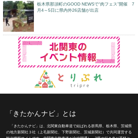
栃木県那須町のGOOD NEWSで“肉フェス”開催 7
月4～5日に県内外26店舗が出店
「きたかんナビ」とは
「きたかんナビ」は、北関東自動車道で結ばれる群馬県、栃木県、茨城県
の地方新聞社３社（上毛新聞社、下野新聞社、茨城新聞社）で共同運営する