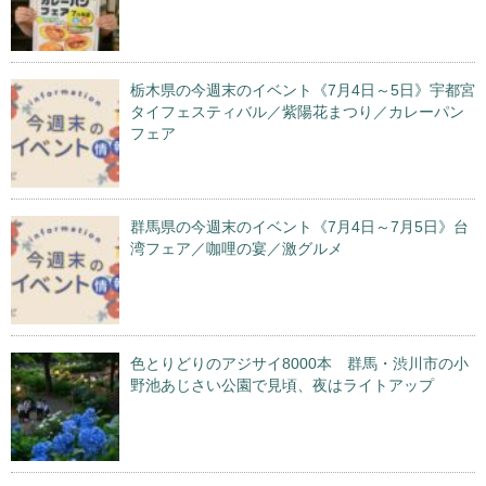
栃木県の今週末のイベント《7月4日～5日》宇都宮
タイフェスティバル／紫陽花まつり／カレーパン
フェア
群馬県の今週末のイベント《7月4日～7月5日》台
湾フェア／咖哩の宴／激グルメ
色とりどりのアジサイ8000本 群馬・渋川市の小
野池あじさい公園で見頃、夜はライトアップ