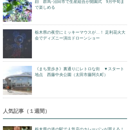
顔 群馬･沼田市で生産組合が開園式 9月中旬ま
で楽しめる
栃木県の夜空にミッキーマウスが…！ 足利花火大
会でディズニー演出ドローンショー
《まち里歩き》裏通りにレトロな街 ▼スタート
地点 西藤中央公園（太田市藤阿久町）
人気記事（１週間）
栃木県の道の駅で人気店のカレーパンが買える！