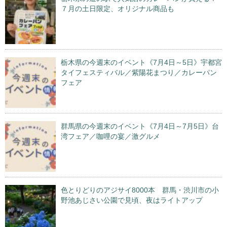
７月の土日限定、オリジナル商品も
栃木県の今週末のイベント《7月4日～5日》宇都宮
タイフェスティバル／紫陽花まつり／カレーパン
フェア
群馬県の今週末のイベント《7月4日～7月5日》台
湾フェア／咖哩の宴／激グルメ
色とりどりのアジサイ8000本 群馬・渋川市の小
野池あじさい公園で見頃、夜はライトアップ