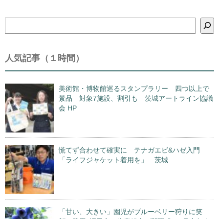
検
索
人気記事（１時間）
美術館・博物館巡るスタンプラリー 四つ以上で
景品 対象7施設、割引も 茨城アートライン協議
会 HP
慌てず合わせて確実に テナガエビ&ハゼ入門
「ライフジャケット着用を」 茨城
「甘い、大きい」園児がブルーベリー狩りに笑