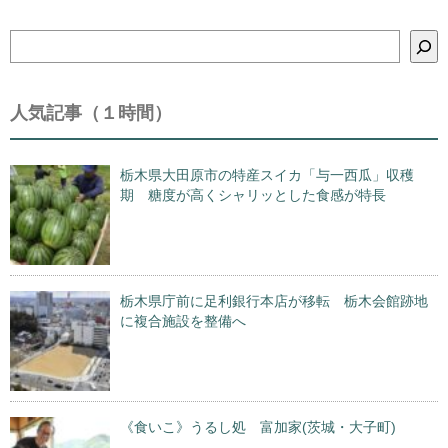
検
索
人気記事（１時間）
栃木県大田原市の特産スイカ「与一西瓜」収穫
期 糖度が高くシャリッとした食感が特長
栃木県庁前に足利銀行本店が移転 栃木会館跡地
に複合施設を整備へ
《食いこ》うるし処 富加家(茨城・大子町)