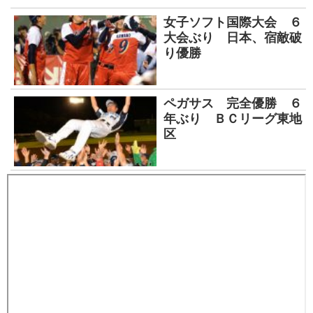
女子ソフト国際大会 ６
大会ぶり 日本、宿敵破
り優勝
ペガサス 完全優勝 ６
年ぶり ＢＣリーグ東地
区