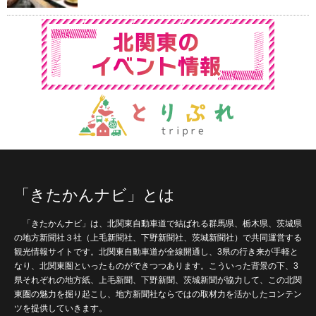
「きたかんナビ」とは
「きたかんナビ」は、北関東自動車道で結ばれる群馬県、栃木県、茨城県
の地方新聞社３社（上毛新聞社、下野新聞社、茨城新聞社）で共同運営する
観光情報サイトです。北関東自動車道が全線開通し、3県の行き来が手軽と
なり、北関東圏といったものができつつあります。こういった背景の下、3
県それぞれの地方紙、上毛新聞、下野新聞、茨城新聞が協力して、この北関
東圏の魅力を掘り起こし、地方新聞社ならではの取材力を活かしたコンテン
ツを提供していきます。