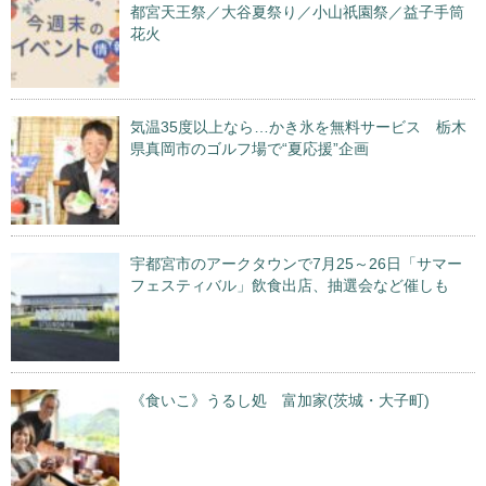
都宮天王祭／大谷夏祭り／小山祇園祭／益子手筒
花火
気温35度以上なら…かき氷を無料サービス 栃木
県真岡市のゴルフ場で“夏応援”企画
宇都宮市のアークタウンで7月25～26日「サマー
フェスティバル」飲食出店、抽選会など催しも
《食いこ》うるし処 富加家(茨城・大子町)