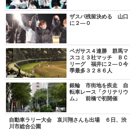
ザスパ残留決める 山口
に２―０
ペガサス４連勝 群馬マ
スコミ３社マッチ ＢＣ
リーグ 福井に２―０今
季最多３２８６人
銀輪 市街地を疾走 自
転車レース「クリテリウ
ム」 前橋で初開催
自動車ラリー大会 哀川翔さんも出場 ６日、渋
川市総合公園