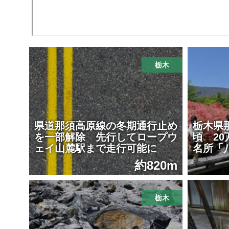
栃木
県道那須高原線の冬期通行止め
栃木県
を一部解除 先行してロープウ
頃 2
ェイ山麓駅まで走行可能に
名所「
約820m
栃木