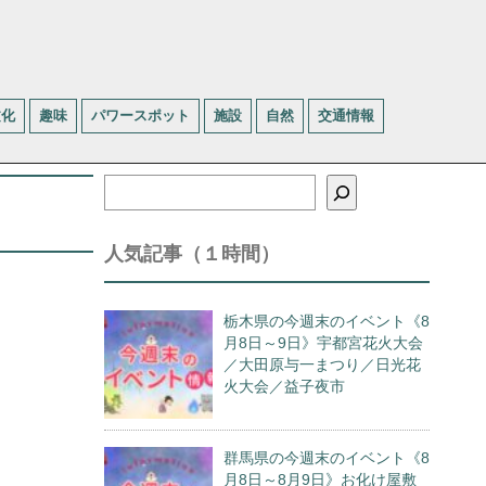
文化
趣味
パワースポット
施設
自然
交通情報
検
索
人気記事（１時間）
栃木県の今週末のイベント《8
月8日～9日》宇都宮花火大会
／大田原与一まつり／日光花
火大会／益子夜市
群馬県の今週末のイベント《8
月8日～8月9日》お化け屋敷