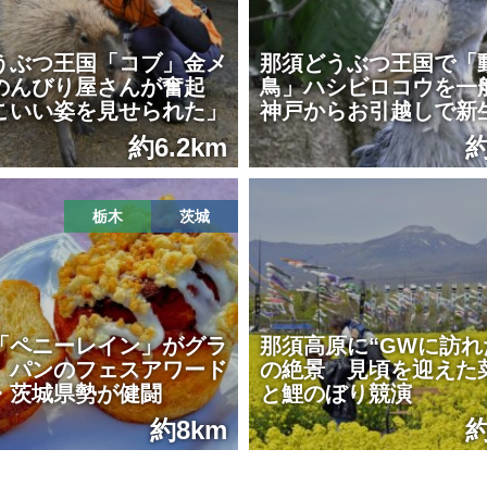
うぶつ王国「コブ」金メ
那須どうぶつ王国で「
のんびり屋さんが奮起
鳥」ハシビロコウを
こいい姿を見せられた」
神戸からお引越しで新
約6.2km
約
栃木
茨城
「ペニーレイン」がグラ
那須高原に“GWに訪れ
 パンのフェスアワード
の絶景 見頃を迎えた
・茨城県勢が健闘
と鯉のぼり競演
約8km
約