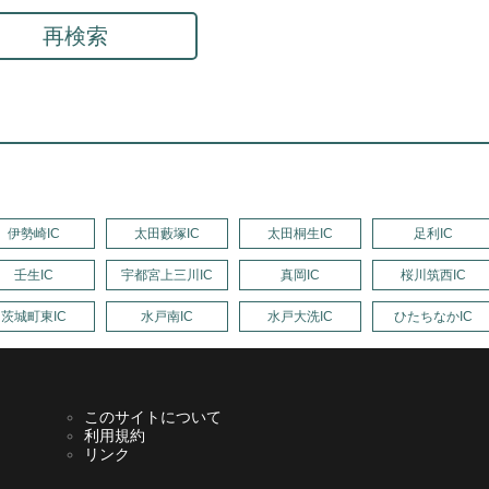
再検索
伊勢崎IC
太田藪塚IC
太田桐生IC
足利IC
壬生IC
宇都宮上三川IC
真岡IC
桜川筑西IC
茨城町東IC
水戸南IC
水戸大洗IC
ひたちなかIC
このサイトについて
利用規約
リンク