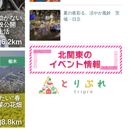
夏の夜彩る、涼やか風鈴 茨
動かない
城・日立
一般公開
生活
6.2km
栃木
たい”春
菜の花畑
8.8km