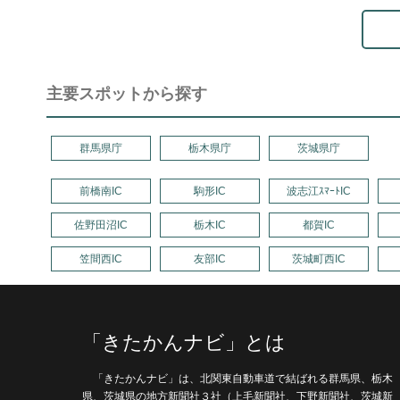
主要スポットから探す
群馬県庁
栃木県庁
茨城県庁
前橋南IC
駒形IC
波志江ｽﾏｰﾄIC
佐野田沼IC
栃木IC
都賀IC
笠間西IC
友部IC
茨城町西IC
「きたかんナビ」とは
「きたかんナビ」は、北関東自動車道で結ばれる群馬県、栃木
県、茨城県の地方新聞社３社（上毛新聞社、下野新聞社、茨城新