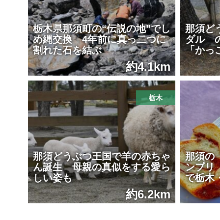
栃木県那須町の“伝説の地”でし
那須ど
め縄交換 4年前に真っ二つに
ダル 
割れた石を結ぶ
「かっ
約4.1km
栃木
那須どうぶつ王国で羊の赤ちゃ
那須の
ん誕生 母親の真似をする愛ら
ンプリ
しい姿も
で栃木
約6.2km