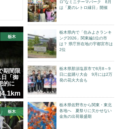
ロ”なミニテーマパーク 8月
は「夏のレトロ縁日」開催
栃木県内で「住みよさランキ
栃木
ング2026」関東編1位の市
は？ 県庁所在地の宇都宮市は
2位
栃木県那須塩原市で8月8～9
で期間限
日に盆踊り大会 9月には2万
1日「御
発の花火大会も
想的に
4.1km
栃木県佐野市から関東・東北
各地へ 夏祭りに欠かせない
栃木
金魚の出荷最盛期