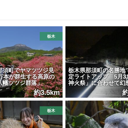
栃木
那須町でヤマツツジ見
栃木県那須町の名勝地
0万本が群生する高原の
定ライトアップ 5月3
八幡ツツジ群落」
神火祭」に合わせて幻
約3.5km
約
栃木