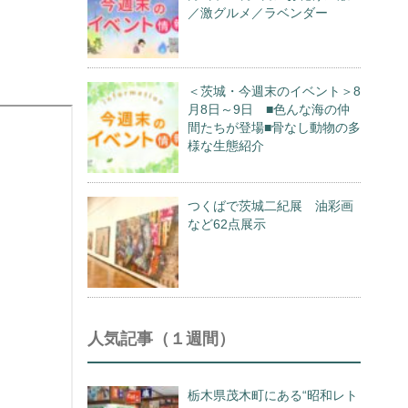
／激グルメ／ラベンダー
＜茨城・今週末のイベント＞8
月8日～9日 ■色んな海の仲
間たちが登場■骨なし動物の多
様な生態紹介
つくばで茨城二紀展 油彩画
など62点展示
人気記事（１週間）
栃木県茂木町にある“昭和レト