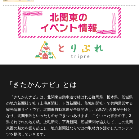
「きたかんナビ」とは
「きたかんナビ」は、北関東自動車道で結ばれる群馬県、栃木県、茨城県
の地方新聞社３社（上毛新聞社、下野新聞社、茨城新聞社）で共同運営する
観光情報サイトです。北関東自動車道が全線開通し、3県の行き来が手軽と
なり、北関東圏といったものができつつあります。こういった背景の下、3
県それぞれの地方紙、上毛新聞、下野新聞、茨城新聞が協力して、この北関
東圏の魅力を掘り起こし、地方新聞社ならではの取材力を活かしたコンテン
ツを提供していきます。