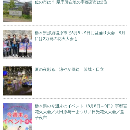
位の市は？ 県庁所在地の宇都宮市は2位
栃木県那須塩原市で8月8～9日に盆踊り大会 9月
には2万発の花火大会も
夏の夜彩る、涼やか風鈴 茨城・日立
栃木県の今週末のイベント《8月8日～9日》宇都宮
花火大会／大田原与一まつり／日光花火大会／益
子夜市