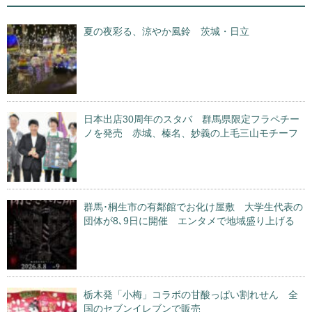
夏の夜彩る、涼やか風鈴 茨城・日立
日本出店30周年のスタバ 群馬県限定フラペチー
ノを発売 赤城、榛名、妙義の上毛三山モチーフ
群馬･桐生市の有鄰館でお化け屋敷 大学生代表の
団体が8､9日に開催 エンタメで地域盛り上げる
栃木発「小梅」コラボの甘酸っぱい割れせん 全
国のセブンイレブンで販売