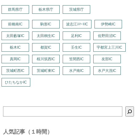
群馬県庁
栃木県庁
茨城県庁
前橋南IC
駒形IC
波志江ｽﾏｰﾄIC
伊勢崎IC
太田藪塚IC
太田桐生IC
足利IC
佐野田沼IC
栃木IC
都賀IC
壬生IC
宇都宮上三川IC
真岡IC
桜川筑西IC
笠間西IC
友部IC
茨城町西IC
茨城町東IC
水戸南IC
水戸大洗IC
ひたちなかIC
検
索
人気記事（１時間）