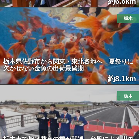
約6.6km
栃木
栃木県佐野市から関東・東北各地へ 夏祭りに
欠かせない金魚の出荷最盛期
約8.1km
栃木