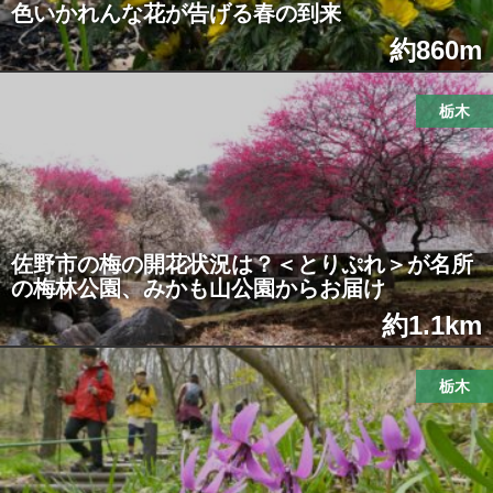
色いかれんな花が告げる春の到来
約860m
栃木
佐野市の梅の開花状況は？＜とりぷれ＞が名所
の梅林公園、みかも山公園からお届け
約1.1km
栃木