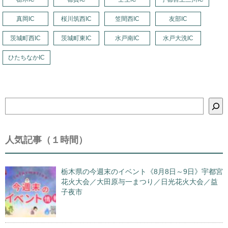
真岡IC
桜川筑西IC
笠間西IC
友部IC
茨城町西IC
茨城町東IC
水戸南IC
水戸大洗IC
ひたちなかIC
検
索
人気記事（１時間）
栃木県の今週末のイベント《8月8日～9日》宇都宮
花火大会／大田原与一まつり／日光花火大会／益
子夜市