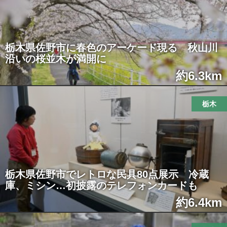
栃木県佐野市に春色のアーケード現る 秋山川
沿いの桜並木が満開に
約6.3km
栃木
栃木県佐野市でレトロな民具80点展示 冷蔵
庫、ミシン…初披露のテレフォンカードも
約6.4km