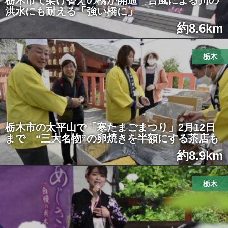
栃木市で架け替えの橋が開通 台風による川の
洪水にも耐える「強い橋に」
約8.6km
栃木
栃木市の太平山で「寒たまごまつり」2月12日
まで “三大名物”の卵焼きを半額にする茶店も
約8.9km
栃木