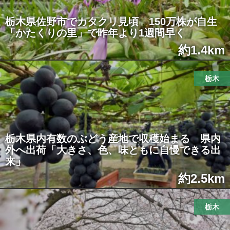
栃木県佐野市でカタクリ見頃 150万株が自生
「かたくりの里」で昨年より1週間早く
約1.4km
栃木
栃木県内有数のぶどう産地で収穫始まる 県内
外へ出荷「大きさ、色、味ともに自慢できる出
来」
約2.5km
栃木