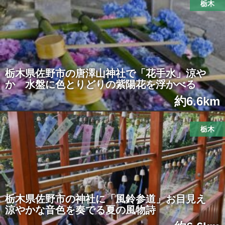
栃木
栃木県佐野市の唐澤山神社で「花手水」涼や
か 水盤に色とりどりの紫陽花を浮かべる
約6.6km
栃木
栃木県佐野市の神社に「風鈴参道」お目見え
涼やかな音色を奏でる夏の風物詩