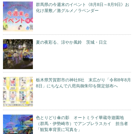
群馬県の今週末のイベント《8月8日～8月9日》お
化け屋敷／激グルメ／ラベンダー
夏の夜彩る、涼やか風鈴 茨城・日立
栃木県芳賀郡市の神社8社 末広がり「令和8年8月
8日」にちなんで八咫烏御朱印を限定頒布へ
色とりどり傘の影 オートミライ華蔵寺遊園地
（群馬・伊勢崎市）でアンブレラスカイ 担当者
「観覧車背景に写真を」