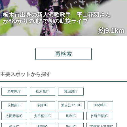
栃木市出身の新人演歌歌手 平山花羽さん
が“ゆかりの地”で初の凱旋ライブ
約9.1km
再検索
主要スポットから探す
群馬県庁
栃木県庁
茨城県庁
前橋南IC
駒形IC
波志江ｽﾏｰﾄIC
伊勢崎IC
太田藪塚IC
太田桐生IC
足利IC
佐野田沼IC
栃木IC
都賀IC
壬生IC
宇都宮上三川IC