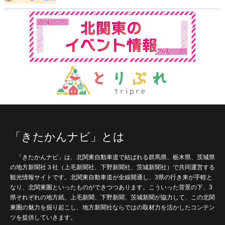
「きたかんナビ」とは
「きたかんナビ」は、北関東自動車道で結ばれる群馬県、栃木県、茨城県
の地方新聞社３社（上毛新聞社、下野新聞社、茨城新聞社）で共同運営する
観光情報サイトです。北関東自動車道が全線開通し、3県の行き来が手軽と
なり、北関東圏といったものができつつあります。こういった背景の下、3
県それぞれの地方紙、上毛新聞、下野新聞、茨城新聞が協力して、この北関
東圏の魅力を掘り起こし、地方新聞社ならではの取材力を活かしたコンテン
ツを提供していきます。