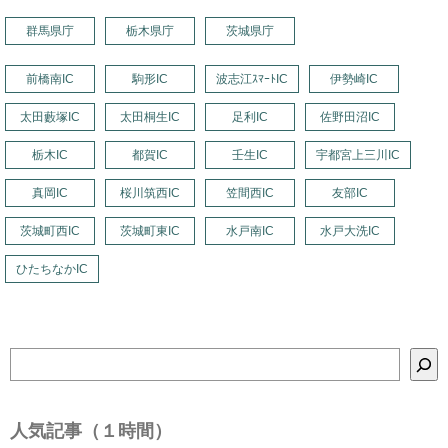
群馬県庁
栃木県庁
茨城県庁
前橋南IC
駒形IC
波志江ｽﾏｰﾄIC
伊勢崎IC
太田藪塚IC
太田桐生IC
足利IC
佐野田沼IC
栃木IC
都賀IC
壬生IC
宇都宮上三川IC
真岡IC
桜川筑西IC
笠間西IC
友部IC
茨城町西IC
茨城町東IC
水戸南IC
水戸大洗IC
ひたちなかIC
検
索
人気記事（１時間）