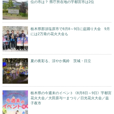
位の市は？ 県庁所在地の宇都宮市は2位
栃木県那須塩原市で8月8～9日に盆踊り大会 9月
には2万発の花火大会も
夏の夜彩る、涼やか風鈴 茨城・日立
栃木県の今週末のイベント《8月8日～9日》宇都宮
花火大会／大田原与一まつり／日光花火大会／益
子夜市