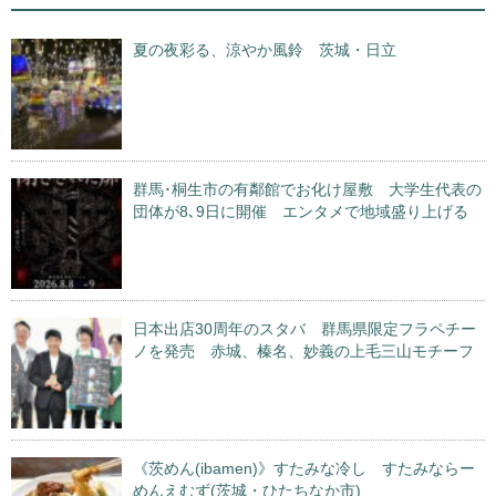
夏の夜彩る、涼やか風鈴 茨城・日立
群馬･桐生市の有鄰館でお化け屋敷 大学生代表の
団体が8､9日に開催 エンタメで地域盛り上げる
日本出店30周年のスタバ 群馬県限定フラペチー
ノを発売 赤城、榛名、妙義の上毛三山モチーフ
《茨めん(ibamen)》すたみな冷し すたみならー
めんえむず(茨城・ひたちなか市)