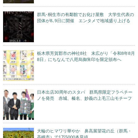
群馬･桐生市の有鄰館でお化け屋敷 大学生代表の
団体が8､9日に開催 エンタメで地域盛り上げる
栃木県芳賀郡市の神社8社 末広がり「令和8年8月
8日」にちなんで八咫烏御朱印を限定頒布へ
日本出店30周年のスタバ 群馬県限定フラペチー
ノを発売 赤城、榛名、妙義の上毛三山モチーフ
大輪のヒマワリ華やか 鼻高展望花の丘（群馬・
高崎市）で1万5000本見頃