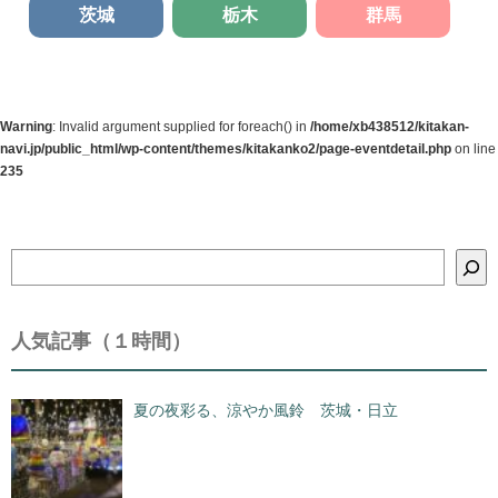
茨城
栃木
群馬
Warning
: Invalid argument supplied for foreach() in
/home/xb438512/kitakan-
navi.jp/public_html/wp-content/themes/kitakanko2/page-eventdetail.php
on line
235
検
索
人気記事（１時間）
夏の夜彩る、涼やか風鈴 茨城・日立