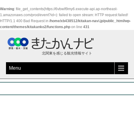
Warning
: file_get_contents(https://6vbwlf9my6.execute-api.ap-northeast-
1.amazonaws.com/prod/event?id=): failed to open stream: HTTP request failed!
HTTP/1.1 400 Bad Request in
/home/xb438512/kitakan-navi.jp/public_html/wp-
content/themes/kitakanko2/functions.php
on line
431
北関東を感じる観光情報サイト
Menu