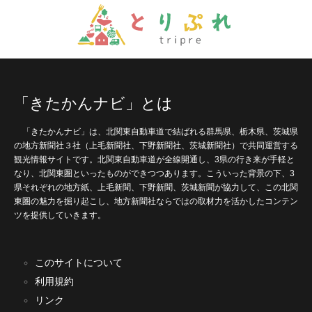
「きたかんナビ」とは
「きたかんナビ」は、北関東自動車道で結ばれる群馬県、栃木県、茨城県
の地方新聞社３社（上毛新聞社、下野新聞社、茨城新聞社）で共同運営する
観光情報サイトです。北関東自動車道が全線開通し、3県の行き来が手軽と
なり、北関東圏といったものができつつあります。こういった背景の下、3
県それぞれの地方紙、上毛新聞、下野新聞、茨城新聞が協力して、この北関
東圏の魅力を掘り起こし、地方新聞社ならではの取材力を活かしたコンテン
ツを提供していきます。
このサイトについて
利用規約
リンク