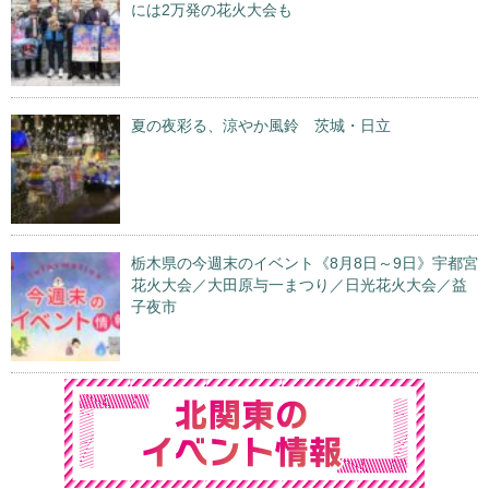
には2万発の花火大会も
夏の夜彩る、涼やか風鈴 茨城・日立
栃木県の今週末のイベント《8月8日～9日》宇都宮
花火大会／大田原与一まつり／日光花火大会／益
子夜市