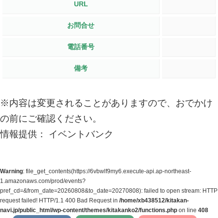
URL
お問合せ
電話番号
備考
※内容は変更されることがありますので、おでかけ
の前にご確認ください。
情報提供： イベントバンク
Warning
: file_get_contents(https://6vbwlf9my6.execute-api.ap-northeast-
1.amazonaws.com/prod/events?
pref_cd=&from_date=20260808&to_date=20270808): failed to open stream: HTTP
request failed! HTTP/1.1 400 Bad Request in
/home/xb438512/kitakan-
navi.jp/public_html/wp-content/themes/kitakanko2/functions.php
on line
408